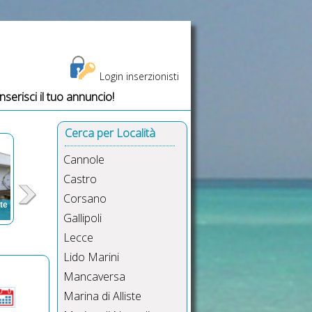
Login inserzionisti
Inserisci il tuo annuncio!
, ville vicine Scorrano, Scorrano villette vicine
Cerca per Località
Cannole
Castro
Corsano
ste
Gallipoli
,
Lecce
,
Lido Marini
i,
Mancaversa
Marina di Alliste