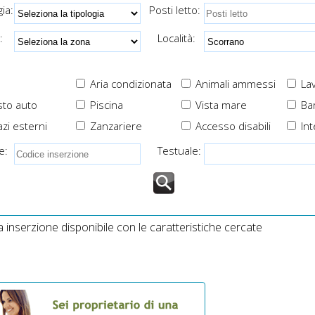
spazi esterni attrezzati e
prese USB a fianco al
ia:
Posti letto:
recintati
letto per ricarica veloce
smartphone
:
Località:
Aria condizionata
Animali ammessi
Lav
to auto
Piscina
Vista mare
Ba
zi esterni
Zanzariere
Accesso disabili
Int
e:
Testuale:
inserzione disponibile con le caratteristiche cercate