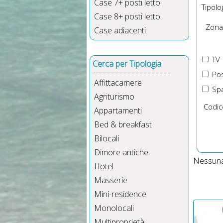
Case 7+ posti letto
Tipolog
Case 8+ posti letto
Zona
Case adiacenti
TV
Cerca per Tipologia
Pos
Affittacamere
Spa
Agriturismo
Codic
Appartamenti
Bed & breakfast
Bilocali
Dimore antiche
Nessuna 
Hotel
Masserie
Mini-residence
Monolocali
Multiproprietà