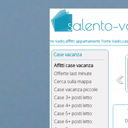
menti Torre Vado,affitti appartamenti Torre Vado,case in affitto Torre
Case vacanza
Affitti case vacanza
Offerte last minute
Cerca sulla mappa
Vi
Case vacanza piccole
Po
Ar
Case 3+ posti letto
Lav
Ani
Case 4+ posti letto
mar
e
Case 5+ posti letto
Int
D
Case 6+ posti letto
gratu