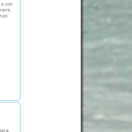
o e con
riere,
vizi
hiera-