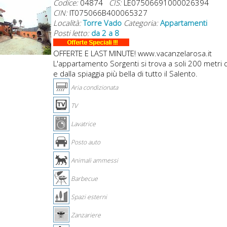
Codice:
04874
CIS:
LE07506691000026394
CIN:
IT075066B400065327
Località:
Torre Vado
Categoria:
Appartamenti
Posti letto:
da 2 a 8
OFFERTE E LAST MINUTE! www.vacanzelarosa.it
L'appartamento Sorgenti si trova a soli 200 metri 
e dalla spiaggia più bella di tutto il Salento.
Aria condizionata
TV
Lavatrice
Posto auto
Animali ammessi
Barbecue
Spazi esterni
Zanzariere