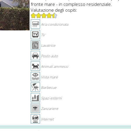
fronte mare - in complesso residenziale.
Valutazione degli ospiti:
Aria condizionata
TV
Lavatrice
Posto auto
Animali ammessi
Vista mare
Barbecue
Spazi esterni
Zanzariere
Internet