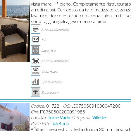
vista mare, 1° piano. Completamente ristrutturat
arredi nuovi. Corredato da tv, climatizzatore, zanza
lavatrice, docce esterne con acqua calda. Tutti i ser
sono raggiungibili agevolmente a piedi.
Aria condizionata
TV
Lavatrice
Animali ammessi
Vista mare
Spazi esterni
Zanzariere
Codice:
01722
CIS:
LE07505091000047200
CIN:
IT075050C200091985
Località:
Torre Vado
Categoria:
Villette
Posti letto:
da 4 a 5
Affittasi, mesi estivi, villetta di circa 80 mq - tipo sc