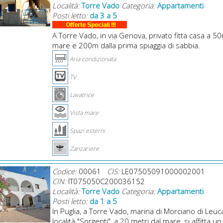
Località:
Torre Vado
Categoria:
Appartamenti
Posti letto:
da 3 a 5
A Torre Vado, in via Genova, privato fitta casa a 5
mare e 200m dalla prima spiaggia di sabbia.
Aria condizionata
TV
Lavatrice
Vista mare
Spazi esterni
Zanzariere
Codice:
00061
CIS:
LE07505091000002001
CIN:
IT075050C200036152
Località:
Torre Vado
Categoria:
Appartamenti
Posti letto:
da 1 a 5
In Puglia, a Torre Vado, marina di Morciano di Leuca
località "Sorgenti", a 20 metri dal mare, si affitta un