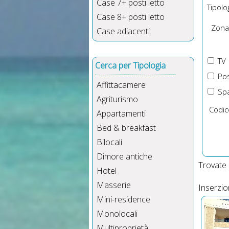
spaz
Case 7+ posti letto
Tipolog
Case 8+ posti letto
Zona
Case adiacenti
TV
Cerca per Tipologia
Pos
Affittacamere
Spa
Agriturismo
Codic
Appartamenti
Bed & breakfast
Bilocali
Dimore antiche
Trovate
Hotel
Masserie
Inserzio
Mini-residence
Monolocali
Multiproprietà