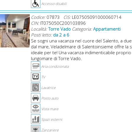
Accesso disabili
Codice:
07873
CIS:
LE07505091000060714
CIN:
IT075050C200103896
Località:
Torre Vado
Categoria:
Appartamenti
Posti letto:
da 2 a 6
Se sogni una vacanza nel cuore del Salento, a due
dal mare, Veladelmare di Salentoinsieme offre la s
ideale per te! Una vacanza indimenticabile proprio
lungomare di Torre Vado.
Aria condizionata
TV
Lavatrice
Posto auto
Vista mare
Spazi esterni
Zanzariere