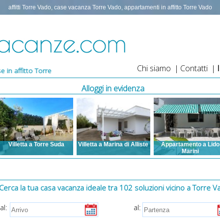
affitti Torre Vado, case vacanza Torre Vado, appartamenti in affitto Torre Vado
Chi siamo
|
Contatti
|
 Vado,appartamento Torre Vado,appartamenti in affitto Torre Vado,bilo
Alloggi in evidenza
lletta a Torre Suda
Villetta a Marina di Alliste
Appartamento a Lido
Marini
sti letto: da 2 a 14
Posti letto: da 3 a 7
ia condizionata, TV,
Aria condizionata, TV,
Posti letto: da 3 a 12
atrice, Posto auto,
Lavatrice, Posto auto,
Aria condizionata, TV,
mali ammessi, Vista
Animali ammessi,
Lavatrice, Animali
e, Barbecue, Spazi
Barbecue, Spazi esterni,
ammessi, Barbecue,
Cerca la tua casa vacanza ideale tra 102 soluzioni vicino a Torre V
sterni, Zanzariere,
Zanzariere, Internet
Spazi esterni, Zanzariere,
ernet, WI FI gratuito,
Lavastoviglie, ventilatori a
al:
al:
Parcheggio
soffitto, asse e ferro da
ito,videosorveglianza,
stiro, asciugacapelli,