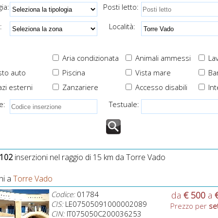
i esterni attrezzati e
prese USB a fianco al
ia:
Posti letto:
recintati
letto per ricarica veloce
smartphone
:
Località:
Aria condizionata
Animali ammessi
Lav
to auto
Piscina
Vista mare
Ba
zi esterni
Zanzariere
Accesso disabili
Int
e:
Testuale:
102
inserzioni nel raggio di 15 km da Torre Vado
ni a
Torre Vado
Codice:
01784
da
€ 500
a
CIS:
LE07505091000002089
Prezzo per
se
CIN:
IT075050C200036253