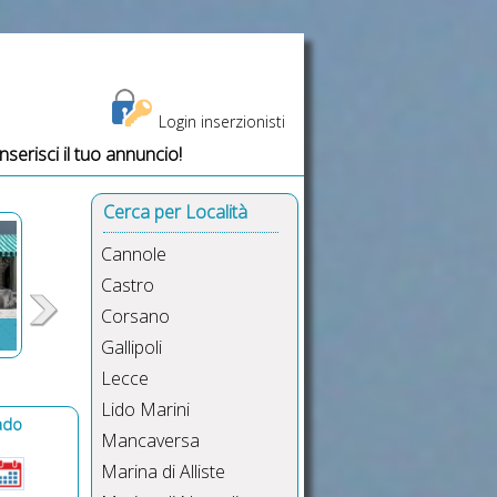
Login inserzionisti
Inserisci il tuo annuncio!
cale Torre Vado,Torre Vado appartamento affitti,villette affitto Torre
Cerca per Località
Cannole
Castro
Corsano
Gallipoli
Lecce
Lido Marini
ado
Mancaversa
Marina di Alliste