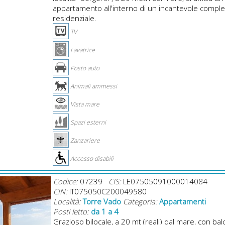
appartamento all'interno di un incantevole compl
residenziale.
TV
Lavatrice
Posto auto
Animali ammessi
Vista mare
Spazi esterni
Zanzariere
Accesso disabili
Codice:
07239
CIS:
LE07505091000014084
CIN:
IT075050C200049580
Località:
Torre Vado
Categoria:
Appartamenti
Posti letto:
da 1 a 4
Grazioso bilocale, a 20 mt (reali) dal mare, con ba