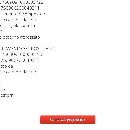
LE07509091000005722
IT075090C200040211
rtamento è composto da
pie camere da letto
con angolo cottura
ni
io esterno attrezzato
ARTAMENTO 3/4 POSTI LETTO
LE07509091000005720
IT075090C200040213
sto da
pie camere da letto
a
gno
 esterni
Contatta il proprietario