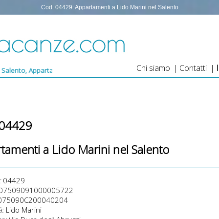
Cod. 04429: Appartamenti a Lido Marini nel Salento
Chi siamo
|
Contatti
|
amenti per vacanze a Lido Marini, Appartamenti Lido Marini a 100 metr
 04429
tamenti a Lido Marini nel Salento
:
04429
07509091000005722
075090C200040204
à:
Lido Marini