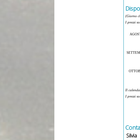
Dispon
(Giorno c
I prezzi s
AGOS
SETTE
OTTO
Il calenda
I prezzi s
Contat
Silvia