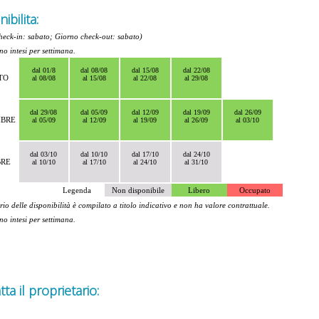
ibilita:
heck-in: sabato; Giorno check-out: sabato)
ono intesi per settimana.
dal 01/8
dal 08/08
dal 15/08
dal 22/08
TO
al 08/08
al 15/08
al 22/08
al 29/08
dal 29/08
dal 05/09
dal 12/09
dal 19/09
dal 26/09
MBRE
al 05/09
al 12/09
al 19/09
al 26/09
al 03/10
dal 03/10
dal 10/10
dal 17/10
dal 24/10
BRE
al 10/10
al 17/10
al 24/10
al 31/10
Legenda
Non disponibile
Libero
Occupato
rio delle disponibilità è compilato a titolo indicativo e non ha valore contrattuale.
ono intesi per settimana.
ta il proprietario: