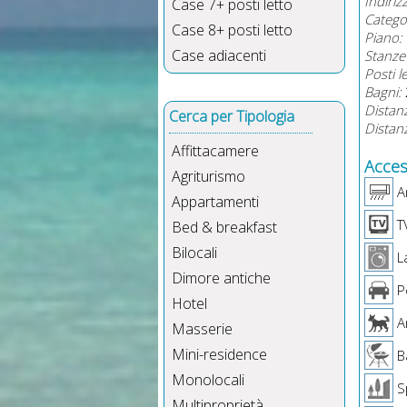
Indiriz
Case 7+ posti letto
Catego
Case 8+ posti letto
Piano:
Case adiacenti
Stanze 
Posti l
Bagni:
Distan
Cerca per Tipologia
Distanz
Affittacamere
Access
Agriturismo
Ar
Appartamenti
T
Bed & breakfast
Bilocali
La
Dimore antiche
P
Hotel
A
Masserie
Mini-residence
B
Monolocali
Sp
Multiproprietà