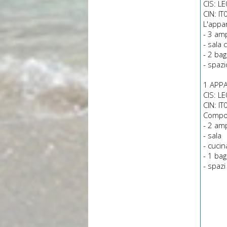
CIS: 
CIN: 
L'appa
- 3 am
- sala 
- 2 bag
- spaz
1 APP
CIS: 
CIN: 
Compo
- 2 am
- sala
- cucin
- 1 ba
- spazi