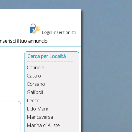
Login inserzionisti
Inserisci il tuo annuncio!
i dal mare, salento vacanze
Cerca per Località
Cannole
Castro
Corsano
Gallipoli
Lecce
Lido Marini
Mancaversa
Marina di Alliste