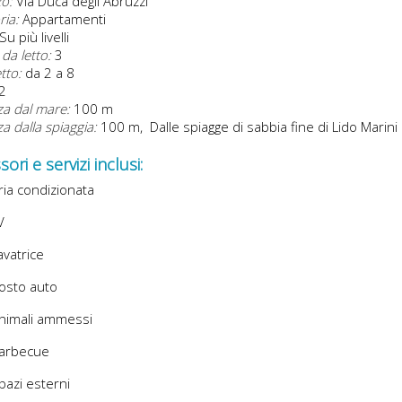
zo:
Via Duca degli Abruzzi
ria:
Appartamenti
Su più livelli
da letto:
3
etto:
da 2 a 8
2
za dal mare:
100 m
a dalla spiaggia:
100 m, Dalle spiagge di sabbia fine di Lido Marini
ori e servizi inclusi:
ia condizionata
V
vatrice
osto auto
nimali ammessi
arbecue
azi esterni