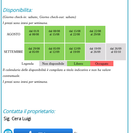
Disponibilita:
(Giorno check-in: sabato; Giorno check-out: sabato)
I prezzi sono intesi per settimana.
dal 01/8
dal 08/08
dal 15/08
dal 22/08
AGOSTO
al 08/08
al 15/08
al 22/08
al 29/08
dal 29/08
dal 05/09
dal 12/09
dal 19/09
dal 26/09
SETTEMBRE
al 05/09
al 12/09
al 19/09
al 26/09
al 03/10
Legenda
Non disponibile
Libero
Occupato
Il calendario delle disponibilità è compilato a titolo indicativo e non ha valore
contrattuale.
I prezzi sono intesi per settimana.
Contatta il proprietario:
Sig. Cera Luigi