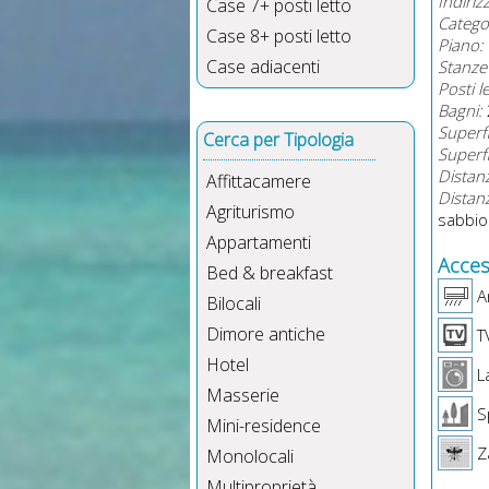
Indiriz
Case 7+ posti letto
Catego
Case 8+ posti letto
Piano:
Case adiacenti
Stanze 
Posti l
Bagni:
Superfi
Cerca per Tipologia
Superf
Distan
Affittacamere
Distanz
Agriturismo
sabbio
Appartamenti
Access
Bed & breakfast
Ar
Bilocali
Dimore antiche
T
Hotel
La
Masserie
Sp
Mini-residence
Z
Monolocali
Multiproprietà