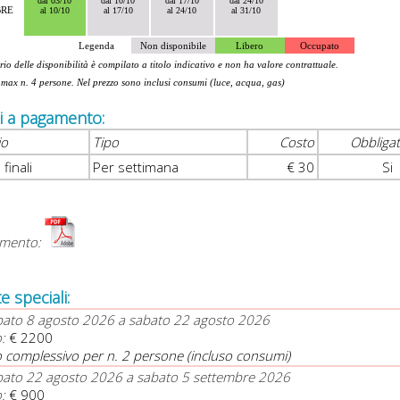
dal 03/10
dal 10/10
dal 17/10
dal 24/10
BRE
al 10/10
al 17/10
al 24/10
al 31/10
Legenda
Non disponibile
Libero
Occupato
rio delle disponibilità è compilato a titolo indicativo e non ha valore contrattuale.
 max n. 4 persone. Nel prezzo sono inclusi consumi (luce, acqua, gas)
zi a pagamento:
io
Tipo
Costo
Obbligat
 finali
Per settimana
€ 30
Si
mento:
e speciali:
bato 8 agosto 2026 a sabato 22 agosto 2026
:
€ 2200
 complessivo per n. 2 persone (incluso consumi)
bato 22 agosto 2026 a sabato 5 settembre 2026
:
€ 900