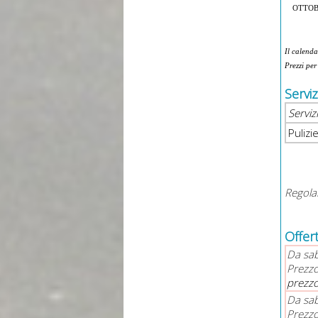
OTTO
Il calenda
Prezzi per
Servi
Serviz
Pulizie
Regola
Offert
Da sa
Prezzo
prezzo
Da sa
Prezzo