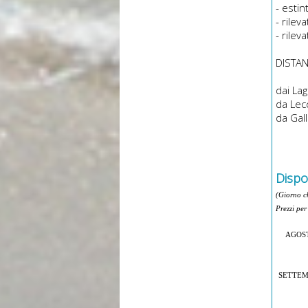
- estin
- rile
- rilev
DISTAN
dai Lag
da Lec
da Gall
Dispon
(Giorno c
Prezzi per
AGOS
SETTE