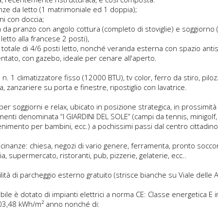
nze da letto (1 matrimoniale ed 1 doppia);
ni con doccia;
a da pranzo con angolo cottura (completo di stoviglie) e soggiorno 
letto alla francese 2 posti),
 totale di 4/6 posti letto, nonché veranda esterna con spazio anti
ntato, con gazebo, ideale per cenare all'aperto.
: n. 1 climatizzatore fisso (12000 BTU), tv color, ferro da stiro, pilo
, zanzariere su porta e finestre, ripostiglio con lavatrice.
per soggiorni e relax, ubicato in posizione strategica, in prossimità
menti denominata “I GIARDINI DEL SOLE” (campi da tennis, minigolf, 
enimento per bambini, ecc.) a pochissimi passi dal centro cittadino
vicinanze: chiesa, negozi di vario genere, ferramenta, pronto socco
a, supermercato, ristoranti, pub, pizzerie, gelaterie, ecc..
lità di parcheggio esterno gratuito (strisce bianche su Viale delle Al
ile è dotato di impianti elettrici a norma CE: Classe energetica E i
103,48 kWh/m² anno nonché di: