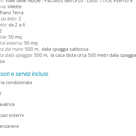
zo:
Viale delle Albizie - Passetto dell'Orso - Lotto 17/C6, interno 8
ria:
Villette
Piano Terra
da letto:
2
etto:
da 2 a 6
2
cie:
50 mq
ice esterna:
50 mq
za dal mare:
500 m, dalla spiaggia sabbiosa
a dalla spiaggia:
500 m, la casa dista circa 500 metri dalla spiaggia
sa
ori e servizi inclusi:
ia condizionata
V
vatrice
azi esterni
anzariere