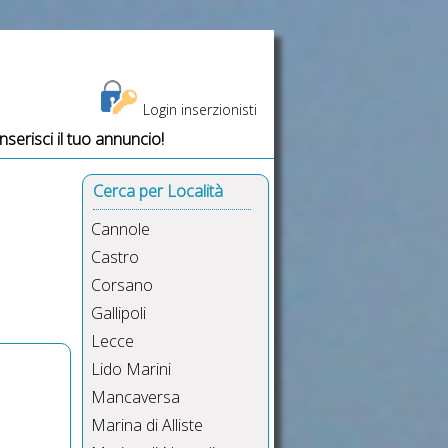
Login inserzionisti
Inserisci il tuo annuncio!
e dell’Orso, salento vacanze
Cerca per Località
Cannole
Castro
Corsano
Gallipoli
Lecce
Lido Marini
Mancaversa
Marina di Alliste