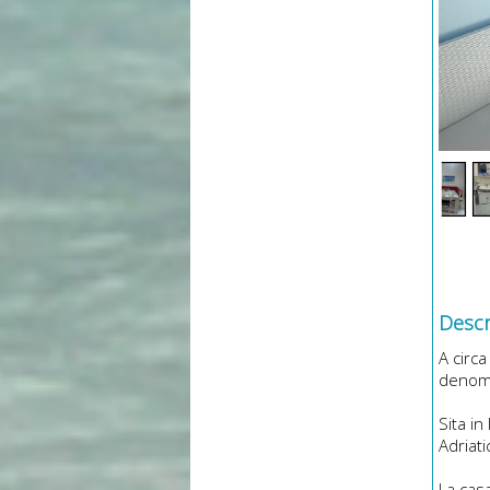
Descri
A circa
denomi
Sita i
Adriati
La cas