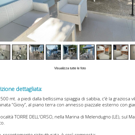
Visualizza tutte le foto
zione dettagliata:
 500 mt. a piedi dalla bellissima spiaggia di sabbia, c'è la graziosa vi
nata “Giovy”, al piano terra con annesso piazzale esterno con gia
n località TORRE DELL'ORSO, nella Marina di Melendugno (LE), sul Ma
co.
a, recentemente ristrutturata, è così composta: