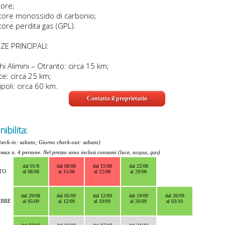
tore;
vatore monossido di carbonio;
atore perdita gas (GPL).
ZE PRINCIPALI:
hi Alimini – Otranto: circa 15 km;
ce: circa 25 km;
ipoli: circa 60 km.
Contatta il proprietario
ibilita:
heck-in: sabato; Giorno check-out: sabato)
 max n. 4 persone. Nel prezzo sono inclusi consumi (luce, acqua, gas)
dal 01/8
dal 08/08
dal 15/08
dal 22/08
TO
al 08/08
al 15/08
al 22/08
al 29/08
dal 29/08
dal 05/09
dal 12/09
dal 19/09
dal 26/09
MBRE
al 05/09
al 12/09
al 19/09
al 26/09
al 03/10