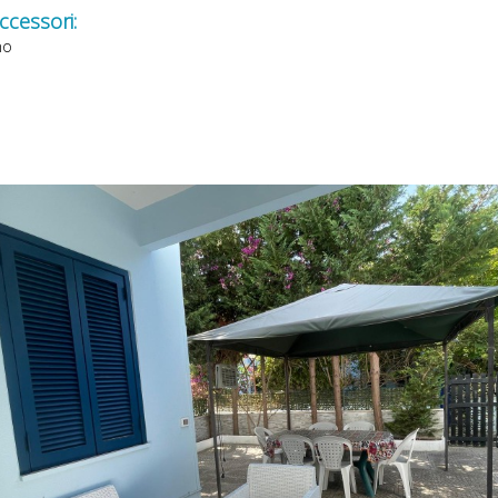
accessori:
no