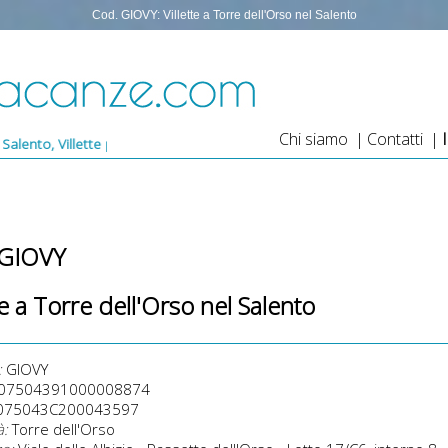
Cod. GIOVY: Villette a Torre dell'Orso nel Salento
Chi siamo
|
Contatti
|
 per vacanze a Torre dell'Orso, Villino Giovy vicino alla spiaggia di Torr
 GIOVY
te a Torre dell'Orso nel Salento
:
GIOVY
07504391000008874
075043C200043597
à:
Torre dell'Orso