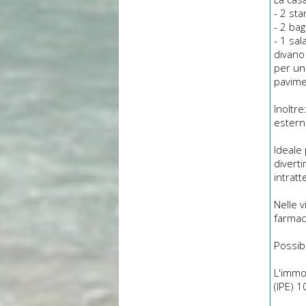
- 2 sta
- 2 bag
- 1 sal
divano 
per un
pavime
Inoltre
esterna
Ideale 
diverti
intratt
Nelle 
farmaci
Possibi
L'immob
(IPE) 