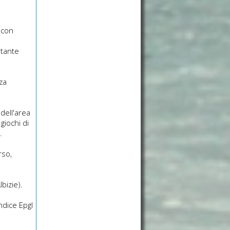
(con
stante
zza
 dell'area
giochi di
.
rso,
bizie).
ndice Epgl