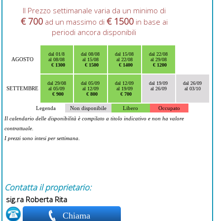
Il Prezzo settimanale varia da un minimo di
€ 700
€ 1500
ad un massimo di
in base ai
periodi ancora disponibili
dal 01/8
dal 08/08
dal 15/08
dal 22/08
AGOSTO
al 08/08
al 15/08
al 22/08
al 29/08
€ 1300
€ 1500
€ 1400
€ 1200
dal 29/08
dal 05/09
dal 12/09
dal 19/09
dal 26/09
SETTEMBRE
al 05/09
al 12/09
al 19/09
al 26/09
al 03/10
€ 900
€ 800
€ 700
Legenda
Non disponibile
Libero
Occupato
Il calendario delle disponibilità è compilato a titolo indicativo e non ha valore
contrattuale.
I prezzi sono intesi per settimana.
Contatta il proprietario:
sig.ra Roberta Rita
Chiama