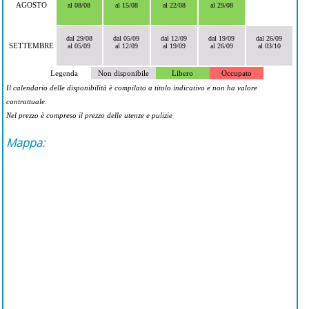
AGOSTO
al 08/08
al 15/08
al 22/08
al 29/08
dal 29/08
dal 05/09
dal 12/09
dal 19/09
dal 26/09
SETTEMBRE
al 05/09
al 12/09
al 19/09
al 26/09
al 03/10
Legenda
Non disponibile
Libero
Occupato
Il calendario delle disponibilità è compilato a titolo indicativo e non ha valore
contrattuale.
Nel prezzo è compreso il prezzo delle utenze e pulizie
Mappa: