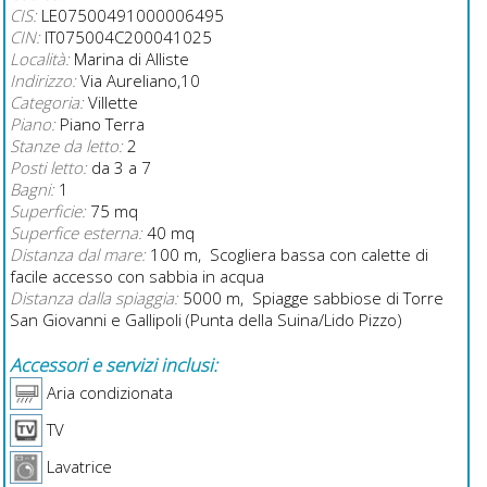
CIS:
LE07500491000006495
CIN:
IT075004C200041025
Località:
Marina di Alliste
Indirizzo:
Via Aureliano,10
Categoria:
Villette
Piano:
Piano Terra
Stanze da letto:
2
Posti letto:
da 3 a 7
Bagni:
1
Superficie:
75 mq
Superfice esterna:
40 mq
Distanza dal mare:
100 m, Scogliera bassa con calette di
facile accesso con sabbia in acqua
Distanza dalla spiaggia:
5000 m, Spiagge sabbiose di Torre
San Giovanni e Gallipoli (Punta della Suina/Lido Pizzo)
Accessori e servizi inclusi:
Aria condizionata
TV
Lavatrice