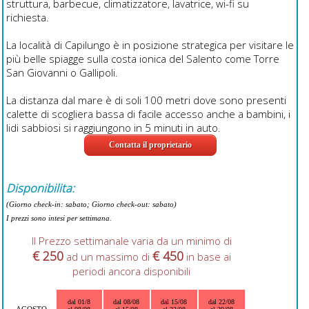
struttura, barbecue, climatizzatore, lavatrice, wi-fi su
richiesta.
La località di Capilungo è in posizione strategica per visitare le
più belle spiagge sulla costa ionica del Salento come Torre
San Giovanni o Gallipoli.
La distanza dal mare è di soli 100 metri dove sono presenti
calette di scogliera bassa di facile accesso anche a bambini, i
lidi sabbiosi si raggiungono in 5 minuti in auto.
Contatta il proprietario
Disponibilita:
(Giorno check-in: sabato; Giorno check-out: sabato)
I prezzi sono intesi per settimana.
Il Prezzo settimanale varia da un minimo di
€ 250
€ 450
ad un massimo di
in base ai
periodi ancora disponibili
dal 01/8
dal 08/08
dal 15/08
dal 22/08