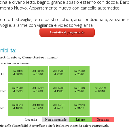
cina e divano letto, bagno, grande spazio esterno con doccia. Bar
mento Nuovo. Appartamento nuovo con cancello automatico.
 comfort: stoviglie, ferro da stiro, phon, aria condizionata, zanzariere
voglie, allarme con vigilanza e videosorveglianza
Contatta il proprietario
ibilita:
heck-in: sabato; Giorno check-out: sabato)
ono intesi per settimana.
dal 01/8
dal 08/08
dal 15/08
dal 22/08
TO
al 08/08
al 15/08
al 22/08
al 29/08
dal 29/08
dal 05/09
dal 12/09
dal 19/09
dal 26/09
MBRE
al 05/09
al 12/09
al 19/09
al 26/09
al 03/10
dal 03/10
dal 10/10
dal 17/10
dal 24/10
BRE
al 10/10
al 17/10
al 24/10
al 31/10
Legenda
Non disponibile
Libero
Occupato
rio delle disponibilità è compilato a titolo indicativo e non ha valore contrattuale.