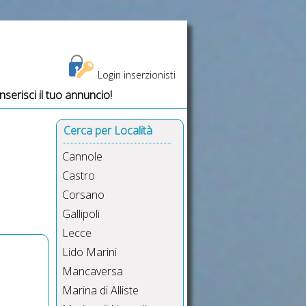
Login inserzionisti
Inserisci il tuo annuncio!
to vacanze
Cerca per Località
Cannole
Castro
Corsano
Gallipoli
Lecce
Lido Marini
Mancaversa
Marina di Alliste