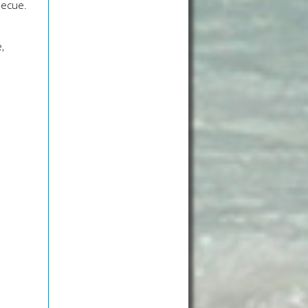
becue.
,