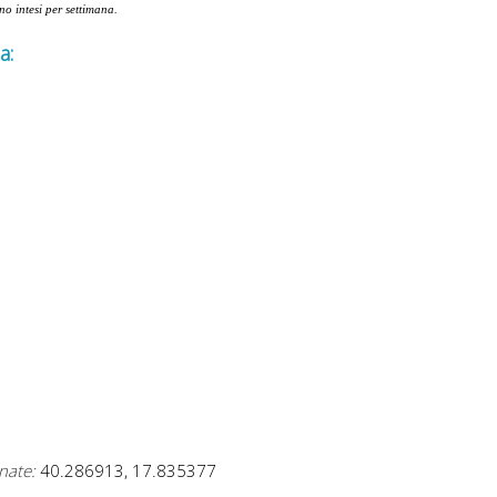
ono intesi per settimana.
a:
nate:
40.286913, 17.835377