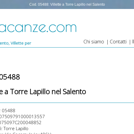
Cod. 05488: Villette a Torre Lapillo nel Salento
Chi siamo
|
Contatti
|
er vacanze a Torre Lapillo, Villetta Bifamiliare con 2 appartamenti, salen
 05488
te a Torre Lapillo nel Salento
:
05488
07509791000013557
075097C200048852
à:
Torre Lapillo