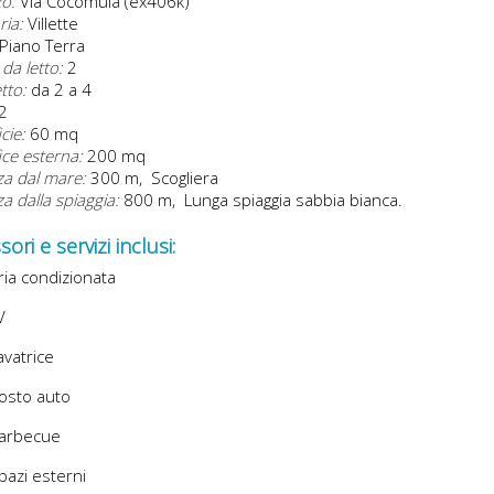
zo:
Via Cocomula (ex406k)
ria:
Villette
Piano Terra
da letto:
2
etto:
da 2 a 4
2
cie:
60 mq
ice esterna:
200 mq
za dal mare:
300 m, Scogliera
a dalla spiaggia:
800 m, Lunga spiaggia sabbia bianca.
ori e servizi inclusi:
ia condizionata
V
vatrice
osto auto
arbecue
azi esterni