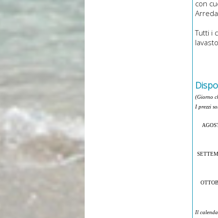
con cu
Arreda
Tutti i
lavasto
Dispon
(Giorno c
I prezzi s
AGOS
SETTE
OTTO
Il calenda