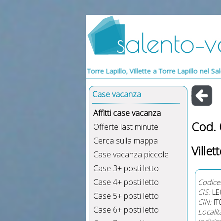
Vacanze Torre Lapillo, Villette a Torre Lapillo nel Salento, Villette p
Case vacanza
Affitti case vacanza
Cod.
Offerte last minute
Cerca sulla mappa
Villet
Case vacanza piccole
Case 3+ posti letto
Case 4+ posti letto
Codice
CIS:
LE
Case 5+ posti letto
CIN:
IT
Case 6+ posti letto
Localit