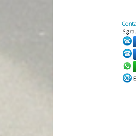
Contat
Sig.ra
E