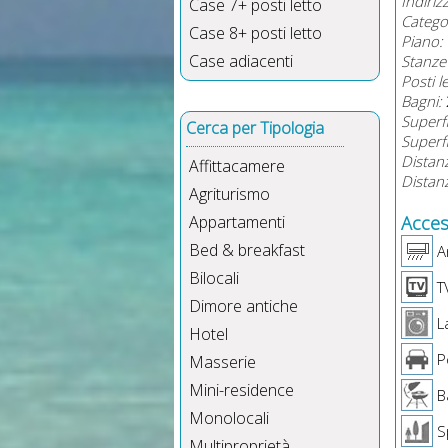
Indiriz
Case 7+ posti letto
Catego
Case 8+ posti letto
Piano:
Case adiacenti
Stanze 
Posti l
Bagni:
Superfi
Cerca per Tipologia
Superf
Distan
Affittacamere
Distanz
Agriturismo
Appartamenti
Access
Bed & breakfast
Ar
Bilocali
T
Dimore antiche
La
Hotel
P
Masserie
Mini-residence
B
Monolocali
Sp
Multiproprietà