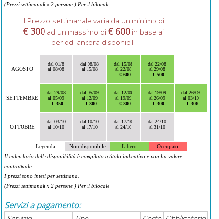
(Prezzi settimanali x 2 persone ) Per il bilocale
Il Prezzo settimanale varia da un minimo di
€ 300
€ 600
ad un massimo di
in base ai
periodi ancora disponibili
dal 01/8
dal 08/08
dal 15/08
dal 22/08
AGOSTO
al 08/08
al 15/08
al 22/08
al 29/08
€ 600
€ 500
dal 29/08
dal 05/09
dal 12/09
dal 19/09
dal 26/09
SETTEMBRE
al 05/09
al 12/09
al 19/09
al 26/09
al 03/10
€ 350
€ 300
€ 300
€ 300
€ 300
dal 03/10
dal 10/10
dal 17/10
dal 24/10
OTTOBRE
al 10/10
al 17/10
al 24/10
al 31/10
Legenda
Non disponibile
Libero
Occupato
Il calendario delle disponibilità è compilato a titolo indicativo e non ha valore
contrattuale.
I prezzi sono intesi per settimana.
(Prezzi settimanali x 2 persone ) Per il bilocale
Servizi a pagamento:
Servizio
Tipo
Costo
Obbligatorio