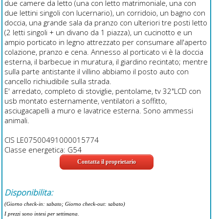
due camere da letto (una con letto matrimoniale, una con
due lettini singoli con lucernario), un corridoio, un bagno con
doccia, una grande sala da pranzo con ulteriori tre posti letto
(2 letti singoli + un divano da 1 piazza), un cucinotto e un
ampio porticato in legno attrezzato per consumare all'aperto
colazione, pranzo e cena. Annesso al porticato vi è la doccia
esterna, il barbecue in muratura, il giardino recintato; mentre
sulla parte antistante il villino abbiamo il posto auto con
cancello richiudibile sulla strada.
E' arredato, completo di stoviglie, pentolame, tv 32"LCD con
usb montato esternamente, ventilatori a soffitto,
asciugacapelli a muro e lavatrice esterna. Sono ammessi
animali.
CIS LE07500491000015774
Classe energetica: G54
Contatta il proprietario
Disponibilita:
(Giorno check-in: sabato; Giorno check-out: sabato)
I prezzi sono intesi per settimana.