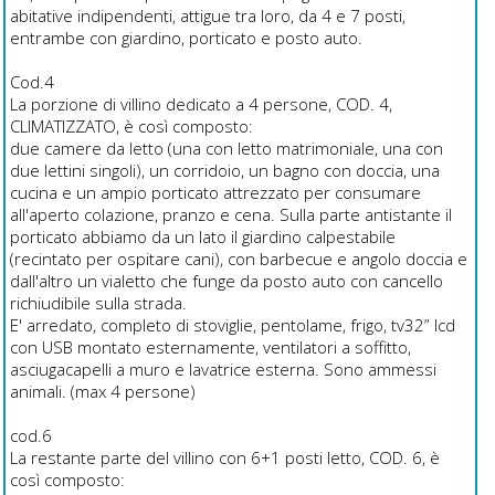
abitative indipendenti, attigue tra loro, da 4 e 7 posti,
entrambe con giardino, porticato e posto auto.
Cod.4
La porzione di villino dedicato a 4 persone, COD. 4,
CLIMATIZZATO, è così composto:
due camere da letto (una con letto matrimoniale, una con
due lettini singoli), un corridoio, un bagno con doccia, una
cucina e un ampio porticato attrezzato per consumare
all'aperto colazione, pranzo e cena. Sulla parte antistante il
porticato abbiamo da un lato il giardino calpestabile
(recintato per ospitare cani), con barbecue e angolo doccia e
dall'altro un vialetto che funge da posto auto con cancello
richiudibile sulla strada.
E' arredato, completo di stoviglie, pentolame, frigo, tv32” lcd
con USB montato esternamente, ventilatori a soffitto,
asciugacapelli a muro e lavatrice esterna. Sono ammessi
animali. (max 4 persone)
cod.6
La restante parte del villino con 6+1 posti letto, COD. 6, è
così composto: