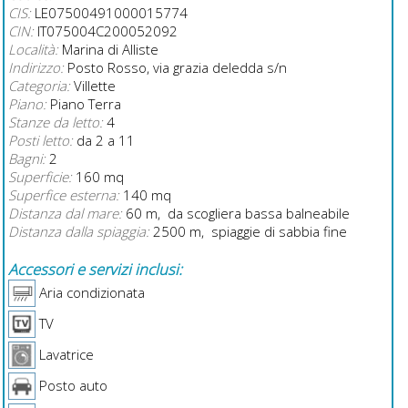
CIS:
LE07500491000015774
CIN:
IT075004C200052092
Località:
Marina di Alliste
Indirizzo:
Posto Rosso, via grazia deledda s/n
Categoria:
Villette
Piano:
Piano Terra
Stanze da letto:
4
Posti letto:
da 2 a 11
Bagni:
2
Superficie:
160 mq
Superfice esterna:
140 mq
Distanza dal mare:
60 m, da scogliera bassa balneabile
Distanza dalla spiaggia:
2500 m, spiaggie di sabbia fine
Accessori e servizi inclusi:
Aria condizionata
TV
Lavatrice
Posto auto