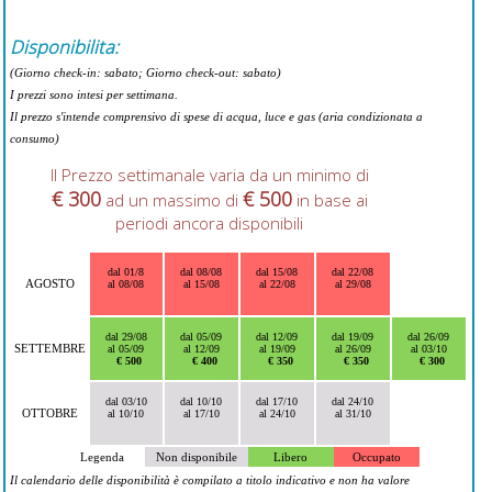
Disponibilita:
(Giorno check-in: sabato; Giorno check-out: sabato)
I prezzi sono intesi per settimana.
Il prezzo s'intende comprensivo di spese di acqua, luce e gas (aria condizionata a
consumo)
Il Prezzo settimanale varia da un minimo di
€ 300
€ 500
ad un massimo di
in base ai
periodi ancora disponibili
dal 01/8
dal 08/08
dal 15/08
dal 22/08
AGOSTO
al 08/08
al 15/08
al 22/08
al 29/08
dal 29/08
dal 05/09
dal 12/09
dal 19/09
dal 26/09
SETTEMBRE
al 05/09
al 12/09
al 19/09
al 26/09
al 03/10
€ 500
€ 400
€ 350
€ 350
€ 300
dal 03/10
dal 10/10
dal 17/10
dal 24/10
OTTOBRE
al 10/10
al 17/10
al 24/10
al 31/10
Legenda
Non disponibile
Libero
Occupato
Il calendario delle disponibilità è compilato a titolo indicativo e non ha valore