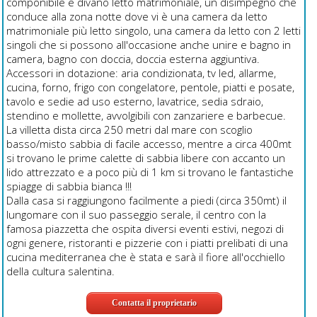
componibile e divano letto matrimoniale, un disimpegno che
conduce alla zona notte dove vi è una camera da letto
matrimoniale più letto singolo, una camera da letto con 2 letti
singoli che si possono all'occasione anche unire e bagno in
camera, bagno con doccia, doccia esterna aggiuntiva.
Accessori in dotazione: aria condizionata, tv led, allarme,
cucina, forno, frigo con congelatore, pentole, piatti e posate,
tavolo e sedie ad uso esterno, lavatrice, sedia sdraio,
stendino e mollette, avvolgibili con zanzariere e barbecue.
La villetta dista circa 250 metri dal mare con scoglio
basso/misto sabbia di facile accesso, mentre a circa 400mt
si trovano le prime calette di sabbia libere con accanto un
lido attrezzato e a poco più di 1 km si trovano le fantastiche
spiagge di sabbia bianca !!!
Dalla casa si raggiungono facilmente a piedi (circa 350mt) il
lungomare con il suo passeggio serale, il centro con la
famosa piazzetta che ospita diversi eventi estivi, negozi di
ogni genere, ristoranti e pizzerie con i piatti prelibati di una
cucina mediterranea che è stata e sarà il fiore all'occhiello
della cultura salentina.
Contatta il proprietario