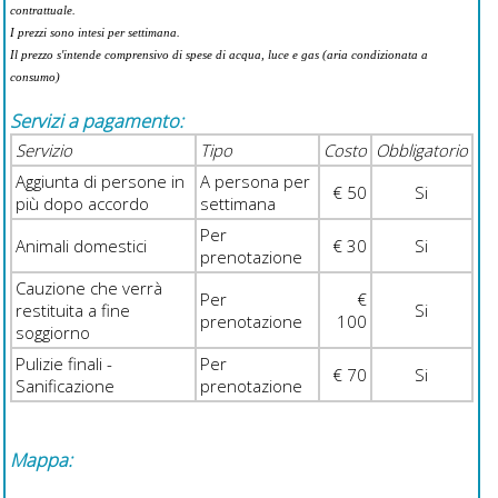
contrattuale.
I prezzi sono intesi per settimana.
Il prezzo s'intende comprensivo di spese di acqua, luce e gas (aria condizionata a
consumo)
Servizi a pagamento:
Servizio
Tipo
Costo
Obbligatorio
Aggiunta di persone in
A persona per
€ 50
Si
più dopo accordo
settimana
Per
Animali domestici
€ 30
Si
prenotazione
Cauzione che verrà
Per
€
restituita a fine
Si
prenotazione
100
soggiorno
Pulizie finali -
Per
€ 70
Si
Sanificazione
prenotazione
Mappa: