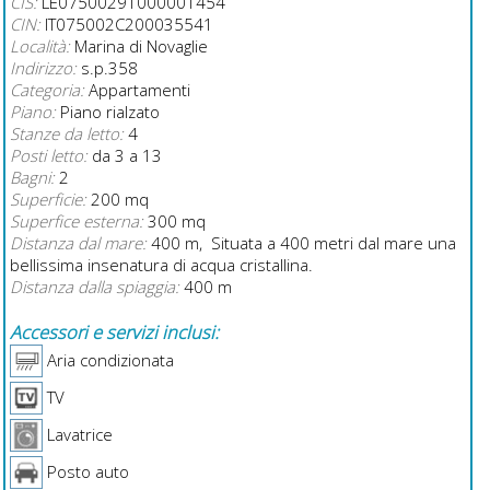
CIS:
LE07500291000001454
CIN:
IT075002C200035541
Località:
Marina di Novaglie
Indirizzo:
s.p.358
Categoria:
Appartamenti
Piano:
Piano rialzato
Stanze da letto:
4
Posti letto:
da 3 a 13
Bagni:
2
Superficie:
200 mq
Superfice esterna:
300 mq
Distanza dal mare:
400 m, Situata a 400 metri dal mare una
bellissima insenatura di acqua cristallina.
Distanza dalla spiaggia:
400 m
Accessori e servizi inclusi:
Aria condizionata
TV
Lavatrice
Posto auto