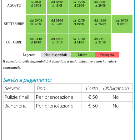
dal 01/8
dal 08/08
dal 15/08
dal 22/08
AGOSTO
al 08/08
al 15/08
al 22/08
al 29/08
dal 29/08
dal 05/09
dal 12/09
dal 19/09
dal 26/09
SETTEMBRE
al 05/09
al 12/09
al 19/09
al 26/09
al 03/10
dal 03/10
dal 10/10
dal 17/10
dal 24/10
OTTOBRE
al 10/10
al 17/10
al 24/10
al 31/10
Legenda
Non disponibile
Libero
Occupato
Il calendario delle disponibilità è compilato a titolo indicativo e non ha valore
contrattuale.
Servizi a pagamento:
Servizio
Tipo
Costo
Obbligatorio
Pulizie finali
Per prenotazione
€ 50
No
Biancheria
Per prenotazione
€ 50
No