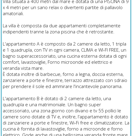
Villa situata a 400 metri dal mare e dotata di una PISCINA di 9
x 4 metri per un sano relax o divertenti partite di pallavolo
amatoriali.
La villa è composta da due appartamenti completamente
indipendenti tranne la zona piscina che è retrostante.
L'appartamento A è composto da 2 camere da letto, 1 tripla
e 1 quadrupla, con TV in ogni camera, CLIMA e WI-FI FREE, un
bagno superaccessoriato, una cucina esterna dotata di ogni
comfort, lavastoviglie, Forno microonde ed elettrico e
veranda vista mare.
È dotata inoltre di barbecue, forno a legna, doccia esterna,
zanzariere a porte e finestre, terrazzo attrezzato con sdraio
per prendere il sole ed ammirare l'incantevole panorama.
L'appartamento B è dotato di 2 camere da letto, una
quadrupla e una matrimoniale. Un bagno super
accessoriato, una zona giorno con divano e tv 55 pollici le
camere sono dotate di TV e, inoltre, l'appartamento è dotato
di zanzariere a porte e finestre, Wi-Fi free e climatizzatore. La
cucina è fornita di lavastoviglie, forno a microonde e forno
elettrico. Gode anche di una bellissima veranda fronte mare