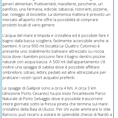
generi alimentari, fruttivendoli, macellerie, pescherie, un
panificio, una farmacia, edicole, tabaccai, ristoranti, pizzerie,
bar, noleggio di biciclette. La domenica mattina è previsto un
mercato all'aperto che offre la possibilità di comprare
prodotti locali di vario genere.
L'acqua del mare è limpida e cristallina ed è possibile fare il
bagno dalla bassa scogliera, facilmente accessibile anche ai
bambini. A circa 900 mt (località Le Quattro Colonne) è
presente uno stabilimento balneare attrezzato su roccia
liscia dove i bambini possono fare il bagno dentro piscine
naturali con acqua bassa. A 500 mt dall'appartamento c'è
inoltre una spiaggia di sabbia dove è possibile affittare
ombrelloni, sdraio, lettini, pedalò ed altre attrezzature per
praticare i vostri sport acquatici preferiti.
Le spiagge di Gallipoli sono a circa 4 Km. A circa 3 km
(direzione Porto Cesareo) ha poi inizio l'incantevole Parco
Naturale di Porto Selvaggio dove è possibile trascorrere
intere giornate sotto la fresca pineta che termina sul mare
cristallino della Baia di Uluzzo. Per chi vuole ammirare lo stile
Barocco, può recarsi a visitare le splendide chiese di Nardò a