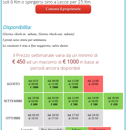
soli 6 Km o spingersi sino a Lecce per 25 Km.
Contatta il proprietario
Disponibilita:
(Giorno check-in: sabato; Giorno check-out: sabato)
I prezzi sono intesi per settimana.
La cauzione è resa a fine soggiorno, salvo danni.
Il Prezzo settimanale varia da un minimo di
€ 450
€ 1000
ad un massimo di
in base ai
periodi ancora disponibili
dal 01/8
dal 08/08
dal 15/08
dal 22/08
AGOSTO
al 08/08
al 15/08
al 22/08
al 29/08
€ 1000
€ 1000
€ 1000
dal 29/08
dal 05/09
dal 12/09
dal 19/09
dal 26/09
SETTEMBRE
al 05/09
al 12/09
al 19/09
al 26/09
al 03/10
€ 600
€ 600
€ 500
€ 500
€ 450
dal 03/10
dal 10/10
dal 17/10
dal 24/10
OTTOBRE
al 10/10
al 17/10
al 24/10
al 31/10
Legenda
Non disponibile
Libero
Occupato