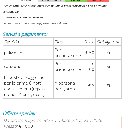
Il calendario delle disponibilità è compilato a titolo indicativo e non ha valore
contrattuale.
I prezzi sono intesi per settimana.
La cauzione è resa a fine soggiorno, salvo danni.
Servizi a pagamento:
Servizio
Tipo
Costo
Obbligatorio
Per
pulizie finali
€ 50
Si
prenotazione
Per
€
cauzione
Si
prenotazione
100
Imposta di soggiorno
per le prime 8 notti,
A persona
€ 2
Si
esclusi esenti (ragazzi
per giorno
meno 14 anni, ecc...)
Offerte speciali:
Da sabato 8 agosto 2026 a sabato 22 agosto 2026
Prezzo:
€ 1800