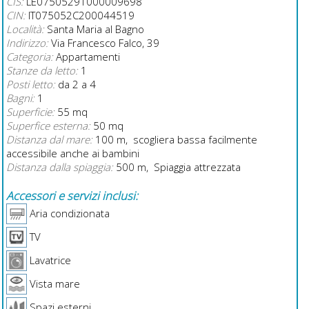
CIS:
LE07505291000009698
CIN:
IT075052C200044519
Località:
Santa Maria al Bagno
Indirizzo:
Via Francesco Falco, 39
Categoria:
Appartamenti
Stanze da letto:
1
Posti letto:
da 2 a 4
Bagni:
1
Superficie:
55 mq
Superfice esterna:
50 mq
Distanza dal mare:
100 m, scogliera bassa facilmente
accessibile anche ai bambini
Distanza dalla spiaggia:
500 m, Spiaggia attrezzata
Accessori e servizi inclusi:
Aria condizionata
TV
Lavatrice
Vista mare
Spazi esterni