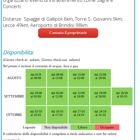
organizzano eventi di intrattenimento come Sagre e
Concerti.
Distanze: Spiagge di Gallipoli 6km, Torre S. Giovanni 9km,
Lecce 49km, Aeroporto di Brindisi 98km.
Contatta il proprietario
Disponibilita:
(Giorno check-in: sabato; Giorno check-out: sabato)
Nel prezzo è incluso il consumo di acqua, luce e gas.
dal 01/8
dal 08/08
dal 15/08
dal 22/08
AGOSTO
al 08/08
al 15/08
al 22/08
al 29/08
dal 29/08
dal 05/09
dal 12/09
dal 19/09
dal 26/09
SETTEMBRE
al 05/09
al 12/09
al 19/09
al 26/09
al 03/10
dal 03/10
dal 10/10
dal 17/10
dal 24/10
OTTOBRE
al 10/10
al 17/10
al 24/10
al 31/10
Legenda
Non disponibile
Libero
Occupato
Il calendario delle disponibilità è compilato a titolo indicativo e non ha valore