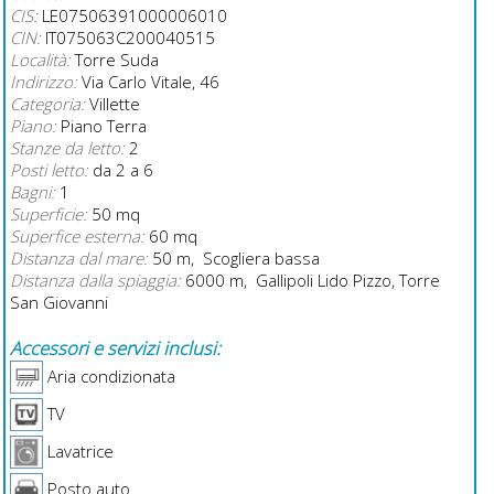
CIS:
LE07506391000006010
CIN:
IT075063C200040515
Località:
Torre Suda
Indirizzo:
Via Carlo Vitale, 46
Categoria:
Villette
Piano:
Piano Terra
Stanze da letto:
2
Posti letto:
da 2 a 6
Bagni:
1
Superficie:
50 mq
Superfice esterna:
60 mq
Distanza dal mare:
50 m, Scogliera bassa
Distanza dalla spiaggia:
6000 m, Gallipoli Lido Pizzo, Torre
San Giovanni
Accessori e servizi inclusi:
Aria condizionata
TV
Lavatrice
Posto auto