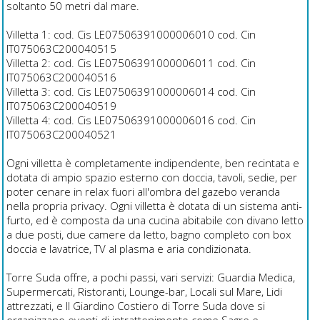
soltanto 50 metri dal mare.
Villetta 1: cod. Cis LE07506391000006010 cod. Cin
IT075063C200040515
Villetta 2: cod. Cis LE07506391000006011 cod. Cin
IT075063C200040516
Villetta 3: cod. Cis LE07506391000006014 cod. Cin
IT075063C200040519
Villetta 4: cod. Cis LE07506391000006016 cod. Cin
IT075063C200040521
Ogni villetta è completamente indipendente, ben recintata e
dotata di ampio spazio esterno con doccia, tavoli, sedie, per
poter cenare in relax fuori all'ombra del gazebo veranda
nella propria privacy. Ogni villetta è dotata di un sistema anti-
furto, ed è composta da una cucina abitabile con divano letto
a due posti, due camere da letto, bagno completo con box
doccia e lavatrice, TV al plasma e aria condizionata.
Torre Suda offre, a pochi passi, vari servizi: Guardia Medica,
Supermercati, Ristoranti, Lounge-bar, Locali sul Mare, Lidi
attrezzati, e Il Giardino Costiero di Torre Suda dove si