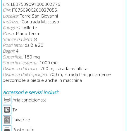
CIS:
LE07509091000002776
CIN:
IT075090C200037055
Località:
Torre San Giovanni
Indirizzo:
Contrada Muccuso
Categoria:
Villette
Piano:
Piano Terra
Stanze da letto:
8
Posti letto:
da 2 a 20
Bagni:
4
Superficie:
150 mq
Superfice esterna:
1000 mq
Distanza dal mare:
700 m, strada asfaltata
Distanza dalla spiaggia:
700 m, strada tranquillamente
percorribile a piedi e anche in macchina
Accessori e servizi inclusi:
Aria condizionata
TV
Lavatrice
Posto auto