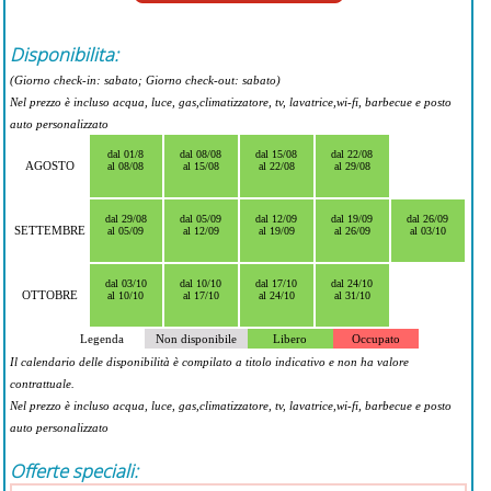
Disponibilita:
(Giorno check-in: sabato; Giorno check-out: sabato)
Nel prezzo è incluso acqua, luce, gas,climatizzatore, tv, lavatrice,wi-fi, barbecue e posto
auto personalizzato
dal 01/8
dal 08/08
dal 15/08
dal 22/08
AGOSTO
al 08/08
al 15/08
al 22/08
al 29/08
dal 29/08
dal 05/09
dal 12/09
dal 19/09
dal 26/09
SETTEMBRE
al 05/09
al 12/09
al 19/09
al 26/09
al 03/10
dal 03/10
dal 10/10
dal 17/10
dal 24/10
OTTOBRE
al 10/10
al 17/10
al 24/10
al 31/10
Legenda
Non disponibile
Libero
Occupato
Il calendario delle disponibilità è compilato a titolo indicativo e non ha valore
contrattuale.
Nel prezzo è incluso acqua, luce, gas,climatizzatore, tv, lavatrice,wi-fi, barbecue e posto
auto personalizzato
Offerte speciali: