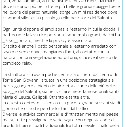
sud, zona sabbiosa, ad una distanza di 700 metri dal mare
dove ci sono i più bei lidi e le più belle e grandi spiagge libere
nel cuore del parco naturale, sorge un mini residence dove
ci sono 4 villette, un piccolo gioiello nel cuore del Salento.
Ogni unità dispone di ampi spazi all'esterno in cui la doccia, il
barbecue e la lavatrice personali sono molto graditi da chi ha
già soggiornato, mentre la privacy è assicurata.
Gradito è anche il patio personale all'esterno arredato con
tavolo e sedie dove, mangiando fuori, al contatto con la
natura con una vegetazione autoctona, si riceve il senso del
completo relax.
La struttura si trova a poche centinaia di metri dal centro di
Torre San Giovanni, situata in una posizione strategica sia
per raggiungere a piedi o in bicicletta alcune delle più belle
spiagge del Salento, sia per visitare mete famose quali santa
Maria di Leuca, Gallipoli, Otranto e tante altre.
In questo contesto il silenzio e la pace regnano sovrani sia di
giorno che di notte perché lontani dal traffico.
Diverse le attività commerciali e d'intrattenimento nel paese,
ma su tutte prevalgono le varie sagre con degustazione di
prodotti tipici e i balli tradizionali, fra tutti prevale il ballo della