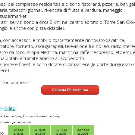
ssi del complesso residenziale ci sono ristoranti, pizzerie, bar, gel
eria, tabacchi-giornali, rivendita di frutta e verdura, maneggio
, supermarket.
li altri servizi sono a circa 2 km. nel centro abitato di Torre San Gio
ngibile anche con pista ciclabile).
a, con accessori e mobilio costantemente rinnovato (lavatrice,
zzatore, fornetto, asciugacapelli, televisione full hd led, radio-stere
rro da stiro, scopa elettrica, macchina caffè nespresso, etc etc), è
a potabile tramite allaccio all'acquedotto.
e porte e finestre sono dotate di zanzariere (le porte di ingresso
iere).
i non ammessi.
Contatta l'inserzionista
ibilita:
heck-in: sabato; Giorno check-out: sabato)
ono intesi per settimana.
dal 01/8
dal 08/08
dal 15/08
dal 22/08
TO
al 08/08
al 15/08
al 22/08
al 29/08