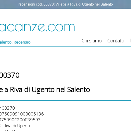
recensioni cod. 00370: Villette a Riva di Ugento nel Salento
Chi siamo
|
Contatti
|
i Confortevole villetta con giardino a Riva di Ugento
 00370
te a Riva di Ugento nel Salento
:
00370
07509091000005136
075090C200039593
à:
Riva di Ugento