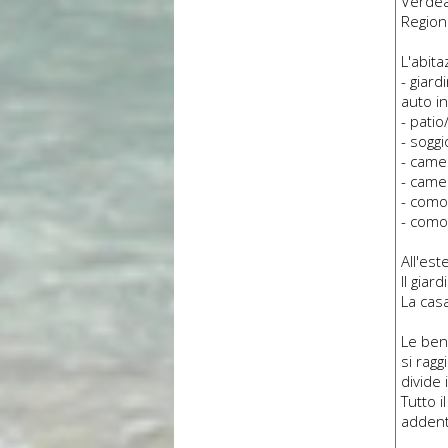
Verdeaz
Regiona
L'abit
- giar
auto i
- patio
- soggi
- came
- camer
- como
- como
All'es
Il giar
La cas
Le ben
si rag
divide 
Tutto i
addent