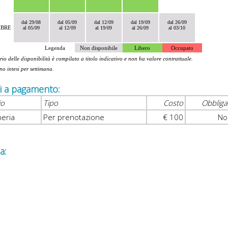
dal 29/08
dal 05/09
dal 12/09
dal 19/09
dal 26/09
MBRE
al 05/09
al 12/09
al 19/09
al 26/09
al 03/10
Legenda
Non disponibile
Libero
Occupato
rio delle disponibilità è compilato a titolo indicativo e non ha valore contrattuale.
ono intesi per settimana.
zi a pagamento:
io
Tipo
Costo
Obbliga
heria
Per prenotazione
€ 100
No
a: