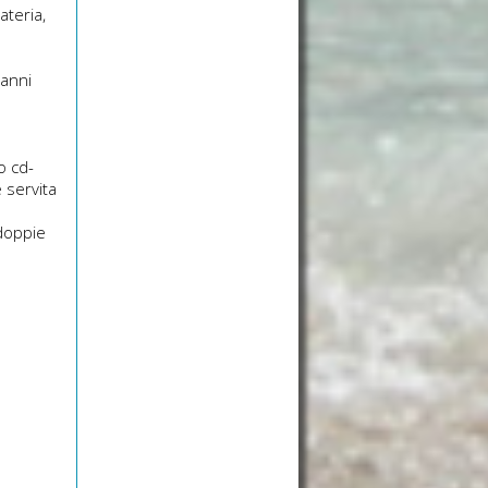
ateria,
vanni
o cd-
 servita
 doppie