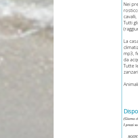
Nei pre
rosticc
cavalli
Tutti g
(raggiu
La cas
climati
mp3, fe
da acqu
Tutte l
zanzar
Animal
Dispon
(Giorno c
I prezzi s
AGOS