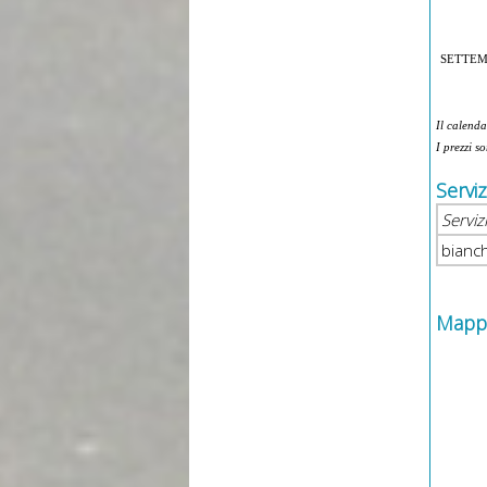
SETTE
Il calenda
I prezzi s
Servi
Serviz
bianc
Mapp