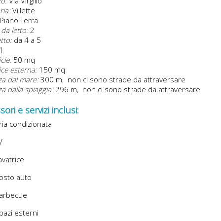
zo:
Via Virgilio
ria:
Villette
Piano Terra
da letto:
2
etto:
da 4 a 5
1
cie:
50 mq
ice esterna:
150 mq
za dal mare:
300 m, non ci sono strade da attraversare
a dalla spiaggia:
296 m, non ci sono strade da attraversare
ori e servizi inclusi:
ia condizionata
V
vatrice
osto auto
arbecue
azi esterni