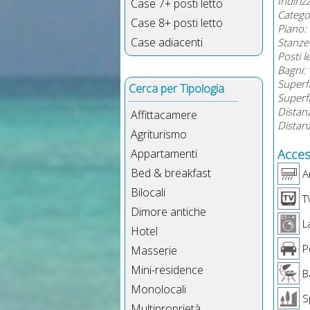
Indiriz
Case 7+ posti letto
Catego
Case 8+ posti letto
Piano:
Case adiacenti
Stanze 
Posti l
Bagni:
Superfi
Cerca per Tipologia
Superf
Distan
Affittacamere
Distanz
Agriturismo
Appartamenti
Access
Bed & breakfast
Ar
Bilocali
T
Dimore antiche
La
Hotel
P
Masserie
Mini-residence
B
Monolocali
Sp
Multiproprietà