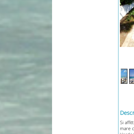
Descri
Si affi
mare c