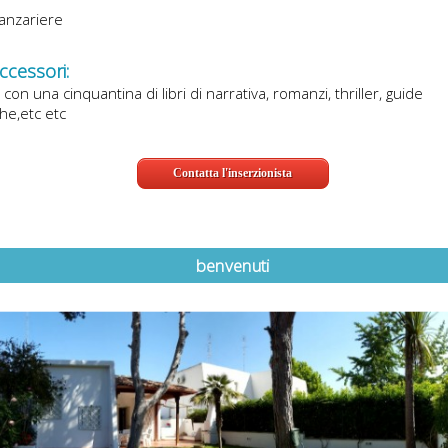
anzariere
accessori:
a con una cinquantina di libri di narrativa, romanzi, thriller, guide
che,etc etc
Contatta l'inserzionista
benvenuti