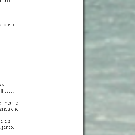
 Parco
 e posto
cy.
ficata.
i metri e
ranea che
le e si
Ugento.