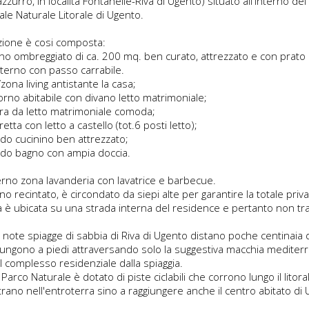
zurro, in località Fontanelle-Riva di Ugento) situato all'interno del
le Naturale Litorale di Ugento.
azione è cosi composta:
dino ombreggiato di ca. 200 mq. ben curato, attrezzato e con prato
nterno con passo carrabile.
/zona living antistante la casa;
orno abitabile con divano letto matrimoniale;
ra da letto matrimoniale comoda;
etta con letto a castello (tot.6 posti letto);
do cucinino ben attrezzato;
do bagno con ampia doccia.
terno zona lavanderia con lavatrice e barbecue.
dino recintato, è circondato da siepi alte per garantire la totale priva
a è ubicata su una strada interna del residence e pertanto non traf
 note spiagge di sabbia di Riva di Ugento distano poche centinaia d
giungono a piedi attraversando solo la suggestiva macchia mediter
il complesso residenziale dalla spiaggia.
l Parco Naturale è dotato di piste ciclabili che corrono lungo il litora
rano nell'entroterra sino a raggiungere anche il centro abitato di 