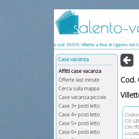
Recensioni cod. 00370: Villette a Riva di Ugento nel Salento. Recension
Case vacanza
Affitti case vacanza
Cod.
Offerte last minute
Cerca sulla mappa
Villet
Case vacanza piccole
Case 3+ posti letto
Case 4+ posti letto
Codice
CIS:
LE
Case 5+ posti letto
CIN:
IT
Case 6+ posti letto
Localit