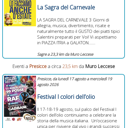
La Sagra del Carnevale
LA SAGRA DEL CARNEVALE 3 Giorni di
allegria, musica, divertimento, risate e
naturalmente tutto il GUSTO dei piatti tipici
Salentini preparati per Voi! Vi aspettiamo
in PIAZZA ITRIA a GALATON......
Sagre a 23,3 km da Muro Leccese
Eventi a
Presicce
a circa
23,5 km
da
Muro Leccese
Presicce, da lunedì 17 agosto a mercoledì 19
agosto 2026
Festival I colori dell’olio
Il 17-18-19 agosto, sul palco del Festival I
colori dell’olio continuiamo a celebrare la
storia della musica italiana. Un’occasione
unica per rivivere dal vivo i grandi successi