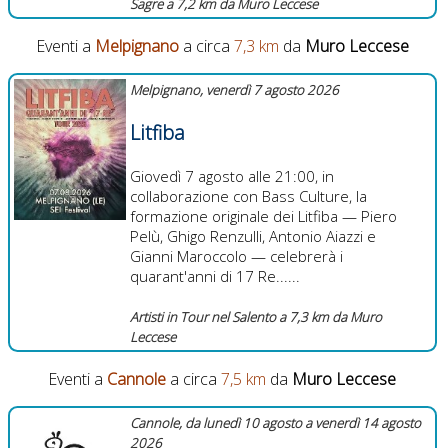
Sagre a 7,2 km da Muro Leccese
Eventi a
Melpignano
a circa
7,3 km
da
Muro Leccese
Melpignano, venerdì 7 agosto 2026
Litfiba
Giovedì 7 agosto alle 21:00, in
collaborazione con Bass Culture, la
formazione originale dei Litfiba — Piero
Pelù, Ghigo Renzulli, Antonio Aiazzi e
Gianni Maroccolo — celebrerà i
quarant'anni di 17 Re......
Artisti in Tour nel Salento a 7,3 km da Muro
Leccese
Eventi a
Cannole
a circa
7,5 km
da
Muro Leccese
Cannole, da lunedì 10 agosto a venerdì 14 agosto
2026