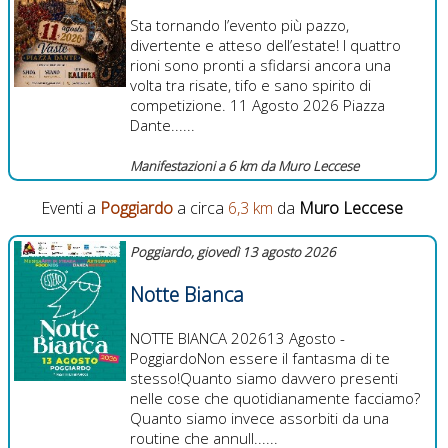
Sta tornando l’evento più pazzo,
divertente e atteso dell’estate! I quattro
rioni sono pronti a sfidarsi ancora una
volta tra risate, tifo e sano spirito di
competizione. 11 Agosto 2026 Piazza
Dante......
Manifestazioni a 6 km da Muro Leccese
Eventi a
Poggiardo
a circa
6,3 km
da
Muro Leccese
Poggiardo, giovedì 13 agosto 2026
Notte Bianca
NOTTE BIANCA 202613 Agosto -
PoggiardoNon essere il fantasma di te
stesso!Quanto siamo davvero presenti
nelle cose che quotidianamente facciamo?
Quanto siamo invece assorbiti da una
routine che annull......