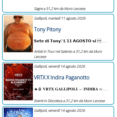
Sagre a 31,2 km da Muro Leccese
Gallipoli, martedì 11 agosto 2026
Tony Pitony
𝗦𝗲𝘁𝗲 𝗱𝗶 𝗧𝗼𝗻𝘆? 𝗟’𝟭𝟭 𝗔𝗚𝗢𝗦𝗧𝗢 𝘀𝗶 ......
Artisti in Tour nel Salento a 31,2 km da Muro
Leccese
Gallipoli, venerdì 14 agosto 2026
VRTX X Indira Paganotto
🔥🩸 𝐕𝐑𝐓𝐗 𝐆𝐀𝐋𝐋𝐈𝐏𝐎𝐋𝐈 — 𝐈𝐍𝐃𝐈𝐑𝐀 w......
Eventi in Discoteca a 31,2 km da Muro Leccese
Gallipoli, venerdì 14 agosto 2026