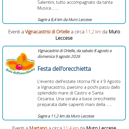
Salentini, tutto accompagnato da tanta
Musica.......
Sagre a 8,4 km da Muro Leccese
Eventi a
Vignacastrisi di Ortelle
a circa
11,2 km
da
Muro
Leccese
Vignacastrisi di Ortelle, da sabato 8 agosto a
domenica 9 agosto 2026
Festa dell'orecchietta
L'evento dell'estate ritorna l'8 e il 9 Agosto
a Vignacastrisi, paesino a pochi passi dallo
splendido mare di Castro e Santa
Cesarea. Una serata a base orecchiette
preparata dalle sapienti mani della......
Sagre a 11,2 km da Muro Leccese
Eventi a
Martano
a circa
11,4 km
da
Muro Leccese