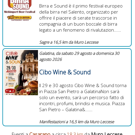
Birra e Sound è il primo festival europeo
della birra nel Salento, organizzato per
offrire il piacere di serate trascorse in
compagnia di un buon boccale di birra
legato a un fenomeno di rivalutazion......
Sagre a 16,5 km da Muro Leccese
Galatina, da sabato 29 agosto a domenica 30
agosto 2026
Cibo Wine & Sound
Il 29 e 30 agosto Cibo Wine & Sound torna
in Piazza San Pietro a GalatinaNon sarà
solo un evento, sarà un percorso fatto di
incontri, profumi, brindisi e musica. Piazza
San Pietro – Galatina&......
Manifestazioni a 16,5 km da Muro Leccese
Eventi a
Casarano
a circa
18,3 km
da
Muro Leccese