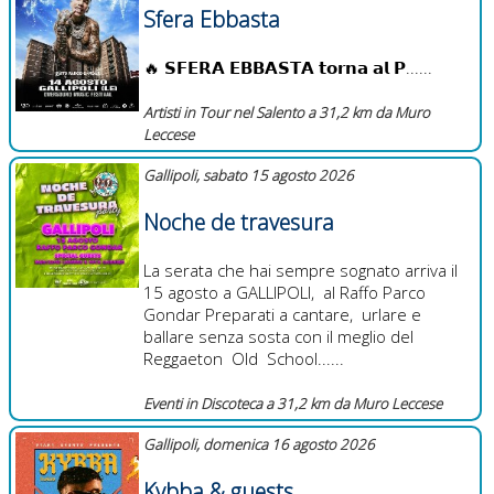
Sfera Ebbasta
🔥 𝗦𝗙𝗘𝗥𝗔 𝗘𝗕𝗕𝗔𝗦𝗧𝗔 𝘁𝗼𝗿𝗻𝗮 𝗮𝗹 𝗣ҳ......
Artisti in Tour nel Salento a 31,2 km da Muro
Leccese
Gallipoli, sabato 15 agosto 2026
Noche de travesura
La serata che hai sempre sognato arriva il
15 agosto a GALLIPOLI, al Raffo Parco
Gondar Preparati a cantare, urlare e
ballare senza sosta con il meglio del
Reggaeton Old School......
Eventi in Discoteca a 31,2 km da Muro Leccese
Gallipoli, domenica 16 agosto 2026
Kybba & guests