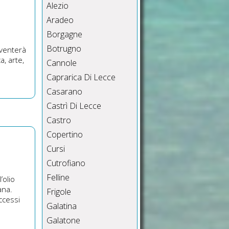
Alezio
Aradeo
Borgagne
Botrugno
iventerà
, arte,
Cannole
Caprarica Di Lecce
Casarano
Castrì Di Lecce
Castro
Copertino
Cursi
Cutrofiano
Felline
’olio
iana.
Frigole
ccessi
Galatina
Galatone