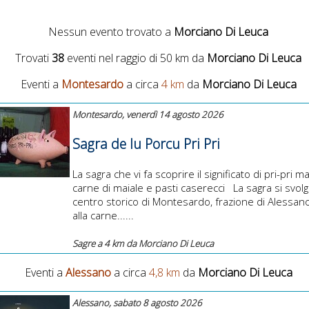
Nessun evento trovato a
Morciano Di Leuca
Trovati
38
eventi nel raggio di 50 km da
Morciano Di Leuca
Eventi a
Montesardo
a circa
4 km
da
Morciano Di Leuca
Montesardo, venerdì 14 agosto 2026
Sagra de lu Porcu Pri Pri
La sagra che vi fa scoprire il significato di pri-pri 
carne di maiale e pasti caserecci La sagra si svolg
centro storico di Montesardo, frazione di Alessano
alla carne......
Sagre a 4 km da Morciano Di Leuca
Eventi a
Alessano
a circa
4,8 km
da
Morciano Di Leuca
Alessano, sabato 8 agosto 2026