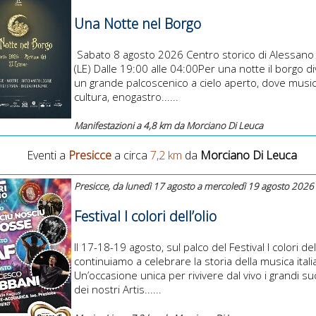
Una Notte nel Borgo
Sabato 8 agosto 2026 Centro storico di Alessano
(LE) Dalle 19:00 alle 04:00Per una notte il borgo d
un grande palcoscenico a cielo aperto, dove musica
cultura, enogastro......
Manifestazioni a 4,8 km da Morciano Di Leuca
Eventi a
Presicce
a circa
7,2 km
da
Morciano Di Leuca
Presicce, da lunedì 17 agosto a mercoledì 19 agosto 2026
Festival I colori dell’olio
Il 17-18-19 agosto, sul palco del Festival I colori dell
continuiamo a celebrare la storia della musica ital
Un’occasione unica per rivivere dal vivo i grandi su
dei nostri Artis......