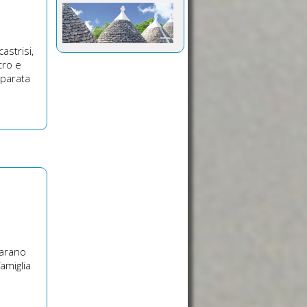
astrisi,
tro e
eparata
sarano
famiglia