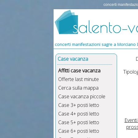
concerti manifestazi
 LEUCA, concerti manifestazioni sagre a Morciano Di Leuca, eventi est
Case vacanza
D
Affitti case vacanza
Tipolog
Offerte last minute
Cerca sulla mappa
Case vacanza piccole
Case 3+ posti letto
Case 4+ posti letto
Event
Case 5+ posti letto
pross
Case 6+ posti letto