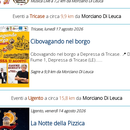
Musica Live a 7,2 km da Morciano Di Leuca
Eventi a
Tricase
a circa
9,9 km
da
Morciano Di Leuca
Tricase, lunedì 17 agosto 2026
Cibovagando nel borgo
Cibovagando nel borgo a Depressa di Tricase. 📍 D
Fiume 1, Depressa di Tricase (LE)......
Sagre a 9,9 km da Morciano Di Leuca
Eventi a
Ugento
a circa
15,8 km
da
Morciano Di Leuca
Ugento, venerdì 14 agosto 2026
La Notte della Pizzica