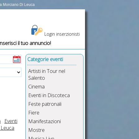
i a Morciano Di Leuca
Login inserzionisti
Inserisci il tuo annuncio!
o Di Leuca, eventi Morciano Di Leuca, eventi musicali Morciano Di Leu
Categorie eventi
Artisti in Tour nel
Salento
Cinema
Eventi in Discoteca
Feste patronali
Fiere
a
Eventi
Manifestazioni
i Leuca
Mostre
Musica Live