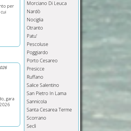
Morciano Di Leuca
nto per
Nardò
 cui
Nociglia
Otranto
Patu'
Pescoluse
Poggiardo
Porto Cesareo
2026
Presicce
Ruffano
Salice Salentino
San Pietro In Lama
o, gara
Sannicola
 2026
Santa Cesarea Terme
Scorrano
Seclì