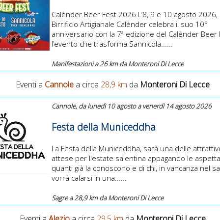
Calènder Beer Fest 2026 L’8, 9 e 10 agosto 2026, i
Birrificio Artigianale Calènder celebra il suo 10°
anniversario con la 7ª edizione del Calènder Beer 
l’evento che trasforma Sannicola......
Manifestazioni a 26 km da Monteroni Di Lecce
Eventi a
Cannole
a circa
28,9 km
da
Monteroni Di Lecce
Cannole, da lunedì 10 agosto a venerdì 14 agosto 2026
Festa della Municeddha
La Festa della Municeddha, sarà una delle attrattiv
attese per l'estate salentina appagando le aspetta
quanti già la conoscono e di chi, in vancanza nel sa
vorrà calarsi in una......
Sagre a 28,9 km da Monteroni Di Lecce
Eventi a
Alezio
a circa
29,5 km
da
Monteroni Di Lecce