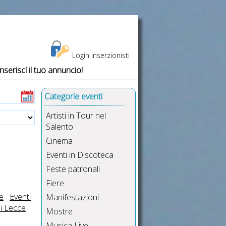
Login inserzionisti
Inserisci il tuo annuncio!
Categorie eventi
Artisti in Tour nel
Salento
Cinema
Eventi in Discoteca
Feste patronali
Fiere
e
Eventi
Manifestazioni
i Lecce
Mostre
Musica Live