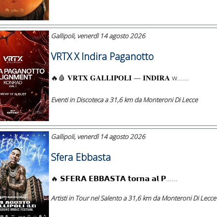
Gallipoli, venerdì 14 agosto 2026
VRTX X Indira Paganotto
🔥🩸 𝐕𝐑𝐓𝐗 𝐆𝐀𝐋𝐋𝐈𝐏𝐎𝐋𝐈 — 𝐈𝐍𝐃𝐈𝐑𝐀 w......
Eventi in Discoteca a 31,6 km da Monteroni Di Lecce
Gallipoli, venerdì 14 agosto 2026
Sfera Ebbasta
🔥 𝗦𝗙𝗘𝗥𝗔 𝗘𝗕𝗕𝗔𝗦𝗧𝗔 𝘁𝗼𝗿𝗻𝗮 𝗮𝗹 𝗣ҳ......
Artisti in Tour nel Salento a 31,6 km da Monteroni Di Lecce