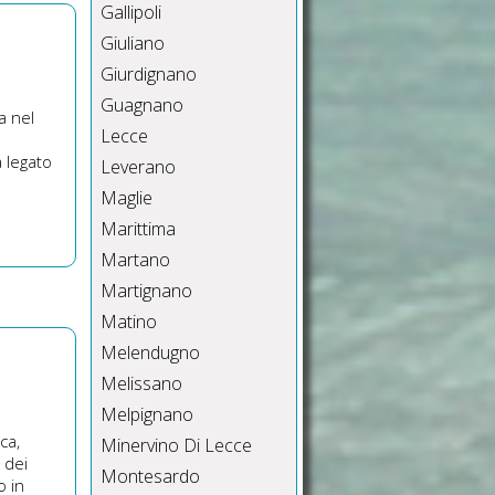
Gallipoli
Giuliano
Giurdignano
Guagnano
a nel
Lecce
 legato
Leverano
Maglie
Marittima
Martano
Martignano
Matino
Melendugno
Melissano
Melpignano
ca,
Minervino Di Lecce
 dei
Montesardo
o in