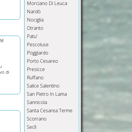
Morciano Di Leuca
Nardò
Nociglia
Otranto
Patu'
26
Pescoluse
Poggiardo
Porto Cesareo
u
Presicce
vo di
Ruffano
Salice Salentino
San Pietro In Lama
Sannicola
Santa Cesarea Terme
Scorrano
Seclì