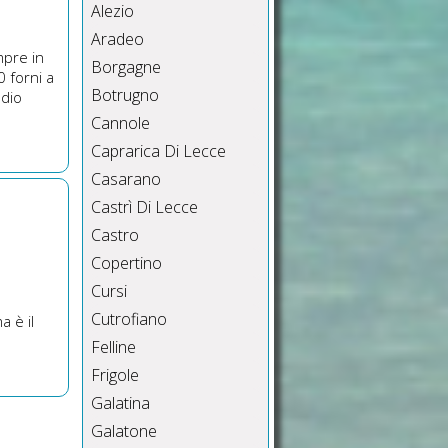
Alezio
Aradeo
mpre in
Borgagne
0 forni a
Botrugno
adio
Cannole
Caprarica Di Lecce
Casarano
Castrì Di Lecce
Castro
Copertino
Cursi
Cutrofiano
a è il
Felline
Frigole
Galatina
Galatone