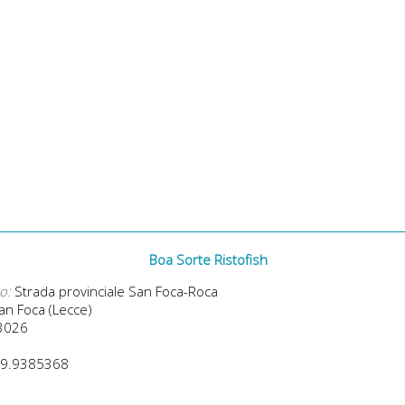
Boa Sorte Ristofish
o:
Strada provinciale San Foca-Roca
n Foca (Lecce)
3026
9.9385368