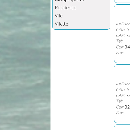
Residence
Ville
Villette
Indirizz
Città:
Sa
CAP:
7
Tel:
Cell:
34
Fax:
Indirizz
Città:
Sa
CAP:
7
Tel:
Cell:
32
Fax: