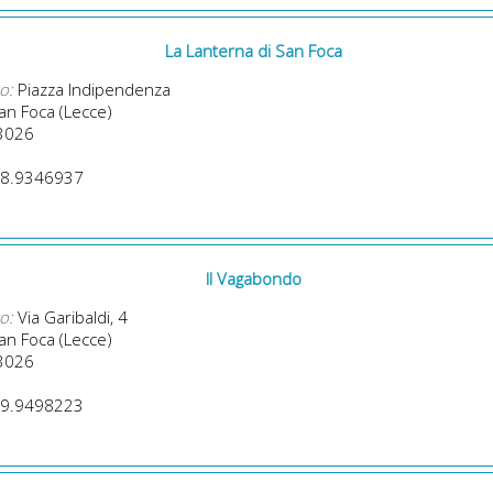
La Lanterna di San Foca
o:
Piazza Indipendenza
n Foca (Lecce)
3026
8.9346937
Il Vagabondo
o:
Via Garibaldi, 4
n Foca (Lecce)
3026
9.9498223