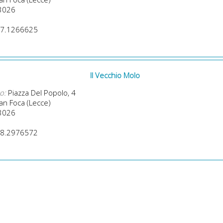
3026
7.1266625
Il Vecchio Molo
o:
Piazza Del Popolo, 4
n Foca (Lecce)
3026
8.2976572