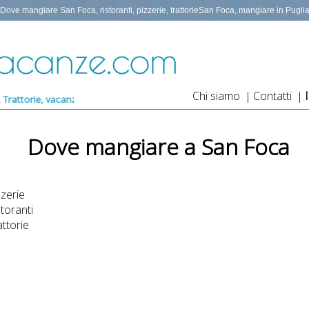
Dove mangiare San Foca, ristoranti, pizzerie, trattorieSan Foca, mangiare in Pugli
Chi siamo
|
Contatti
|
canze nel salento
Dove mangiare a San Foca
zzerie
storanti
attorie