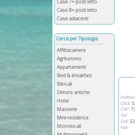
Case 7+ posti letto
Case 8+ posti letto
Case adiacenti
Cerca per Tipologia
Affittacamere
Agriturismo
Appartamenti
Bed & breakfast
Bilocali
Dimore antiche
Indirizz
Hotel
Città:
Sa
Masserie
CAP:
7
Tel:
Mini-residence
Cell:
32
Monolocali
Fax:
Multiproprietà