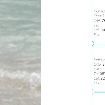
Indirizz
Città:
Sa
CAP:
7
Tel:
Cell:
34
Fax:
Indirizz
Città:
Sa
CAP:
7
Tel:
08
Cell:
32
Fax: