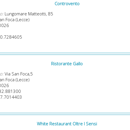
Controvento
o:
Lungomare Matteotti, 85
n Foca (Lecce)
3026
0.7284605
Ristorante Gallo
o:
Via San Foca,5
n Foca (Lecce)
3026
32.881300
7.7014403
White Restaurant Oltre I Sensi