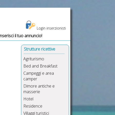
a
Login inserzionisti
Inserisci il tuo annuncio!
Strutture ricettive
Agriturismo
Bed and Breakfast
Campeggi e area
camper
Dimore antiche e
masserie
Hotel
Residence
Villaggi turistici