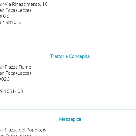
o:
Via Rinascimento, 10
n Foca (Lecce)
3026
32.881012
Trattoria Concepita
o:
Piazza Fiume
n Foca (Lecce)
3026
9.1661400
Messapica
o:
Piazza del Popolo, 6
n Foca (Lecce)