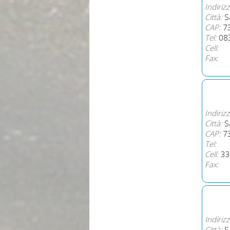
Indirizz
Città:
Sa
CAP:
7
Tel:
08
Cell:
Fax:
Indirizz
Città:
Sa
CAP:
7
Tel:
Cell:
33
Fax:
Indirizz
Città:
Sa