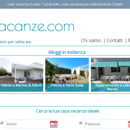
case vacanza Castro 7 posti letto, case vacanza per sette persone Castro
Chi siamo
|
Contatti
|
sette persone, appartamento Castro 7 persone, vacanza Castro sette 
Alloggi in evidenza
Villetta a Marina di Alliste
Villetta a Torre Suda
Appartamento a Lido
Marini
Posti letto: da 3 a 7
Posti letto: da 2 a 14
Aria condizionata, TV,
Aria condizionata, TV,
Posti letto: da 3 a 12
Lavatrice, Posto auto,
Lavatrice, Posto auto,
Aria condizionata, TV
Animali ammessi,
Animali ammessi, Vista
Lavatrice, Animali
Barbecue, Spazi esterni,
mare, Barbecue, Spazi
ammessi, Barbecue,
Cerca la tua casa vacanza ideale
Zanzariere, Internet
esterni, Zanzariere,
Spazi esterni, Zanzarie
Internet, WI FI gratuito,
Lavastoviglie, ventilator
al:
al:
Parcheggio
soffitto, asse e ferro 
gratuito,videosorveglianza,
stiro, asciugacapelli,