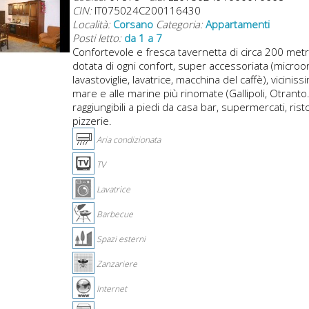
CIN:
IT075024C200116430
Località:
Corsano
Categoria:
Appartamenti
Posti letto:
da 1 a 7
Confortevole e fresca tavernetta di circa 200 metr
dotata di ogni confort, super accessoriata (microo
lavastoviglie, lavatrice, macchina del caffè), viciniss
mare e alle marine più rinomate (Gallipoli, Otranto.
raggiungibili a piedi da casa bar, supermercati, risto
pizzerie.
Aria condizionata
TV
Lavatrice
Barbecue
Spazi esterni
Zanzariere
Internet