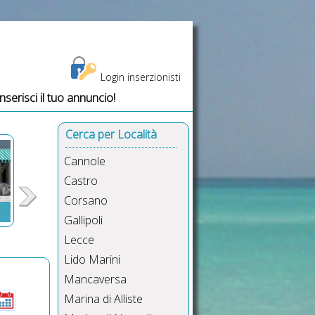
Login inserzionisti
Inserisci il tuo annuncio!
persone, gruppo 7 persone Castro, almeno 7 posti, Castro vacanze 7 p
Cerca per Località
Cannole
Castro
Corsano
Gallipoli
Lecce
,
Lido Marini
re,
Mancaversa
i a
da
Marina di Alliste