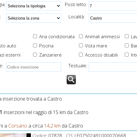
spazi esterni attrezzati e
prese USB a fianco a
ia:
Posti letto:
recintati
letto per ricarica velo
smartphone
:
Località:
Aria condizionata
Animali ammessi
Lav
to auto
Piscina
Vista mare
Ba
zi esterni
Zanzariere
Accesso disabili
Int
e:
Testuale:
 inserzione trovata a Castro
1
inserzioni nel raggio di 15 km da Castro
ni a
Corsano
a circa
14,2 km
da Castro
Codice:
07878
CIS:
LE07502491000070668