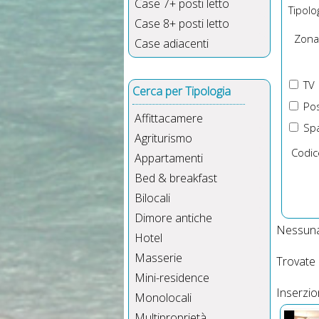
Case 7+ posti letto
Tipolog
Case 8+ posti letto
Zona
Case adiacenti
TV
Cerca per Tipologia
Pos
Affittacamere
Spa
Agriturismo
Codic
Appartamenti
Bed & breakfast
Bilocali
Dimore antiche
Nessuna
Hotel
Masserie
Trovate
Mini-residence
Inserzio
Monolocali
Multiproprietà