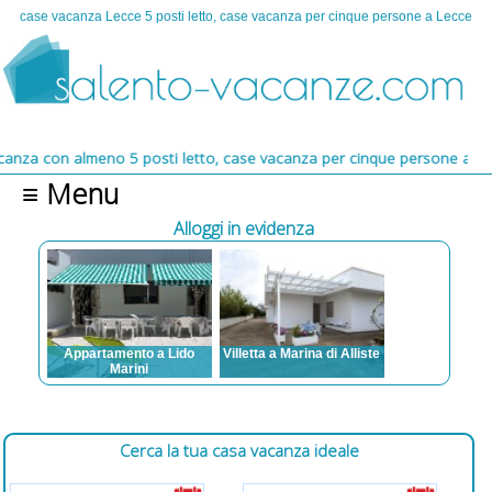
case vacanza Lecce 5 posti letto, case vacanza per cinque persone a Lecce
za con almeno 5 posti letto, case vacanza per cinque persone a Lecc
≡ Menu
Alloggi in evidenza
Suda
Appartamento a Lido
Villetta a Marina di Alliste
Marini
a 14
Posti letto: da 3 a 7
 TV,
Posti letto: da 3 a 12
Aria condizionata, TV,
auto,
Aria condizionata, TV,
Lavatrice, Posto auto,
Vista
Lavatrice, Animali
Animali ammessi,
Spazi
ammessi, Barbecue,
Barbecue, Spazi esterni,
Cerca la tua casa vacanza ideale
re,
Spazi esterni, Zanzariere,
Zanzariere, Internet
uito,
Lavastoviglie, ventilatori a
soffitto, asse e ferro da