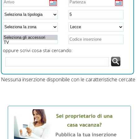
lianza,
stiro, asciugacapelli,
zati e
prese USB a fianco al
letto per ricarica veloce
smartphone
oppure scrivi cosa stai cercando:
Nessuna inserzione disponibile con le caratteristiche cercate