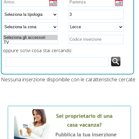
lli,
gratuito,videosorveglianza,
o al
spazi esterni attrezzati e
veloce
recintati
oppure scrivi cosa stai cercando:
Nessuna inserzione disponibile con le caratteristiche cercate