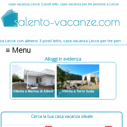
case vacanza Lecce 3 posti letto, case vacanza per tre persone a Lecce
Lecce con almeno 3 posti letto, case vacanza Lecce per tre persone, 
≡ Menu
Alloggi in evidenza
Lido
Villetta a Marina di Alliste
Villetta a Torre Suda
Posti letto: da 3 a 7
Posti letto: da 2 a 14
a 12
Aria condizionata, TV,
Aria condizionata, TV,
 TV,
Lavatrice, Posto auto,
Lavatrice, Posto auto,
ali
Animali ammessi,
Animali ammessi, Vista
cue,
Barbecue, Spazi esterni,
mare, Barbecue, Spazi
Cerca la tua casa vacanza ideale
riere,
Zanzariere, Internet
esterni, Zanzariere,
atori a
Internet, WI FI gratuito,
rro da
Parcheggio