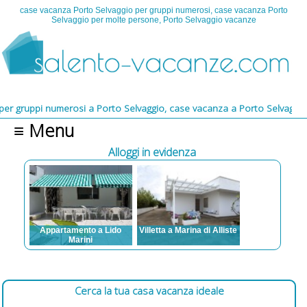
case vacanza Porto Selvaggio per gruppi numerosi, case vacanza Porto
Selvaggio per molte persone, Porto Selvaggio vacanze
pi numerosi a Porto Selvaggio, case vacanza a Porto Selvaggio per gr
≡ Menu
Alloggi in evidenza
Suda
Appartamento a Lido
Villetta a Marina di Alliste
Marini
a 14
Posti letto: da 3 a 7
 TV,
Posti letto: da 3 a 12
Aria condizionata, TV,
auto,
Aria condizionata, TV,
Lavatrice, Posto auto,
Vista
Lavatrice, Animali
Animali ammessi,
Spazi
ammessi, Barbecue,
Barbecue, Spazi esterni,
Cerca la tua casa vacanza ideale
re,
Spazi esterni, Zanzariere,
Zanzariere, Internet
uito,
Lavastoviglie, ventilatori a