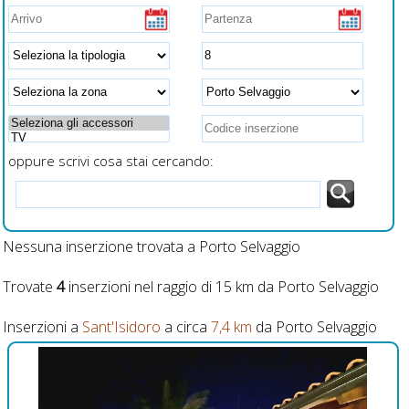
soffitto, asse e ferro da
lianza,
stiro, asciugacapelli,
zati e
prese USB a fianco al
letto per ricarica veloce
smartphone
oppure scrivi cosa stai cercando:
Nessuna inserzione trovata a Porto Selvaggio
Trovate
4
inserzioni nel raggio di 15 km da Porto Selvaggio
Inserzioni a
Sant'Isidoro
a circa
7,4 km
da Porto Selvaggio