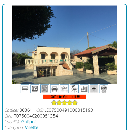
Codice:
00361
CIS:
LE07500491000015193
CIN:
IT075004C200051354
Località:
Gallipoli
Categoria:
Villette