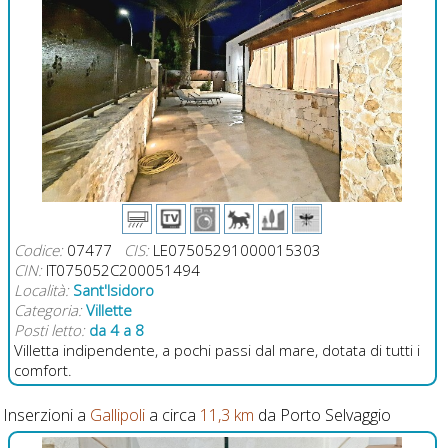
Codice:
07477
CIS:
LE07505291000015303
CIN:
IT075052C200051494
Località:
Sant'Isidoro
Categoria:
Villette
Posti letto:
da 4 a 8
Villetta indipendente, a pochi passi dal mare, dotata di tutti i
comfort.
Inserzioni a
Gallipoli
a circa
11,3 km
da Porto Selvaggio