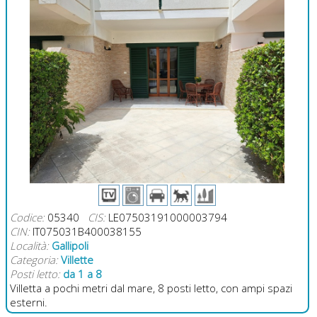
Codice:
05340
CIS:
LE07503191000003794
CIN:
IT075031B400038155
Località:
Gallipoli
Categoria:
Villette
Posti letto:
da 1 a 8
Villetta a pochi metri dal mare, 8 posti letto, con ampi spazi
esterni.