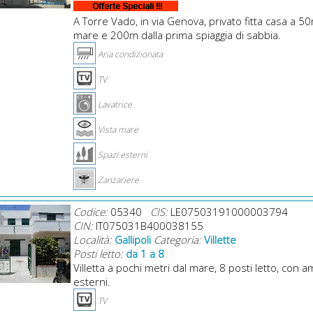
A Torre Vado, in via Genova, privato fitta casa a 5
mare e 200m dalla prima spiaggia di sabbia.
Aria condizionata
TV
Lavatrice
Vista mare
Spazi esterni
Zanzariere
Codice:
05340
CIS:
LE07503191000003794
CIN:
IT075031B400038155
Località:
Gallipoli
Categoria:
Villette
Posti letto:
da 1 a 8
Villetta a pochi metri dal mare, 8 posti letto, con a
esterni.
TV