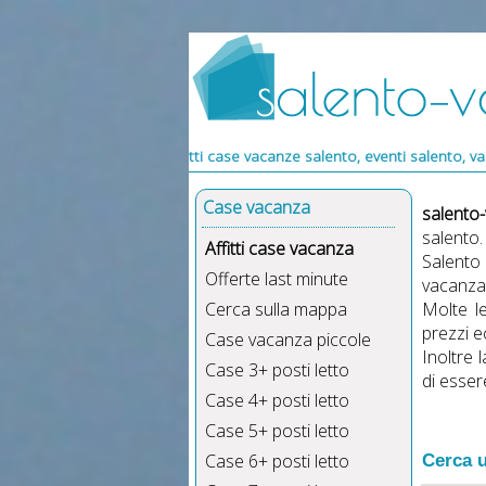
canze, affitti case vacanze salento, eventi salento, vacanze nel salento
Case vacanza
salento
salento
Affitti case vacanza
Salento
Offerte last minute
vacanza
Cerca sulla mappa
Molte 
prezzi e
Case vacanza piccole
Inoltre 
Case 3+ posti letto
di esser
Case 4+ posti letto
Case 5+ posti letto
Case 6+ posti letto
Cerca u