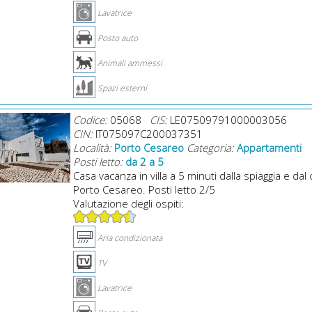
Lavatrice
Posto auto
Animali ammessi
Spazi esterni
Codice:
05068
CIS:
LE07509791000003056
CIN:
IT075097C200037351
Località:
Porto Cesareo
Categoria:
Appartamenti
Posti letto:
da 2 a 5
Casa vacanza in villa a 5 minuti dalla spiaggia e dal 
Porto Cesareo. Posti letto 2/5
Valutazione degli ospiti:
Aria condizionata
TV
Lavatrice