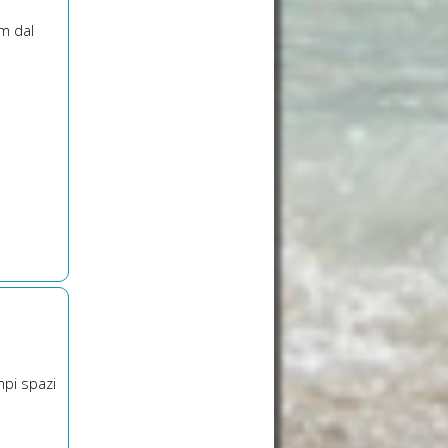
0m dal
mpi spazi