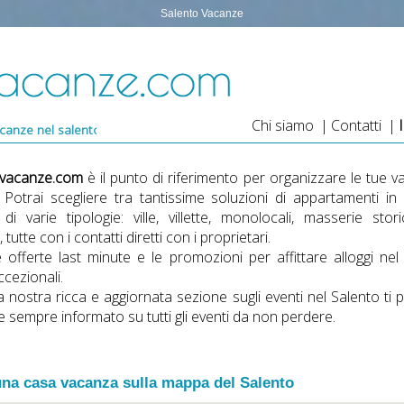
Salento Vacanze
Chi siamo
|
Contatti
|
, strutture ricettive nel salento
-vacanze.com
è il punto di riferimento per organizzare le tue
v
. Potrai scegliere tra tantissime soluzioni di
appartamenti in a
di varie tipologie: ville, villette, monolocali, masserie sto
, tutte con i contatti diretti con i proprietari.
le
offerte last minute
e le promozioni per affittare alloggi nel
ccezionali.
la nostra ricca e aggiornata sezione sugli
eventi nel Salento
ti 
e sempre informato su tutti gli eventi da non perdere.
na casa vacanza sulla mappa del Salento