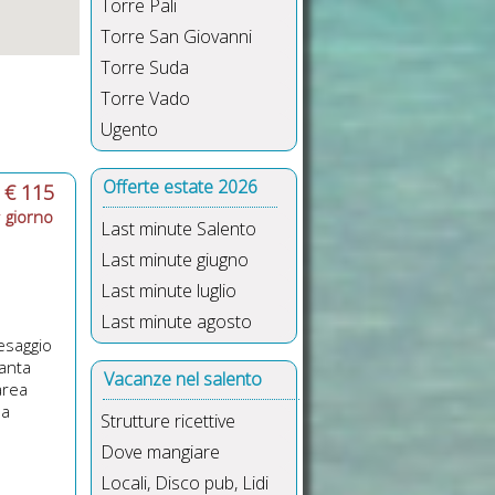
Torre Pali
Torre San Giovanni
Torre Suda
Torre Vado
Ugento
Offerte estate 2026
a
€ 115
r
giorno
Last minute Salento
Last minute giugno
Last minute luglio
Last minute agosto
esaggio
tanta
Vacanze nel salento
'area
na
Strutture ricettive
Dove mangiare
Locali, Disco pub, Lidi