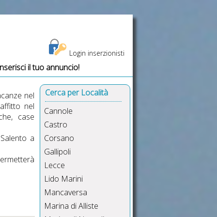
Login inserzionisti
Inserisci il tuo annuncio!
Cerca per Località
acanze nel
ffitto nel
Cannole
riche,
case
Castro
 Salento a
Corsano
Gallipoli
permetterà
Lecce
Lido Marini
Mancaversa
Marina di Alliste