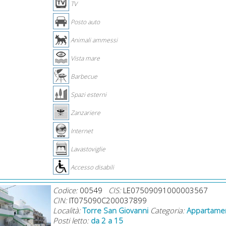
TV
Posto auto
Animali ammessi
Vista mare
Barbecue
Spazi esterni
Zanzariere
Internet
Lavastoviglie
Accesso disabili
Codice:
00549
CIS:
LE07509091000003567
CIN:
IT075090C200037899
Località:
Torre San Giovanni
Categoria:
Appartamen
Posti letto:
da 2 a 15