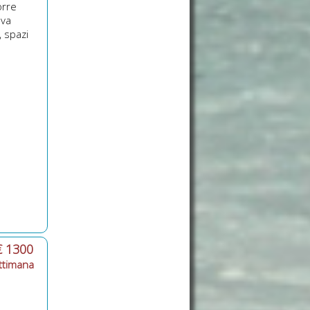
orre
ova
, spazi
€ 1300
ttimana