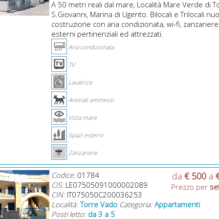
A 50 metri reali dal mare, Località Mare Verde di T
S.Giovanni, Marina di Ugento. Bilocali e Trilocali nu
costruzione con aria condizionata, wi-fi, zanzariere
esterni pertinenziali ed attrezzati.
Aria condizionata
TV
Lavatrice
Animali ammessi
Vista mare
Spazi esterni
Zanzariere
Codice:
01784
da
€ 500
a
CIS:
LE07505091000002089
Prezzo per
se
CIN:
IT075050C200036253
Località:
Torre Vado
Categoria:
Appartamenti
Posti letto:
da 3 a 5