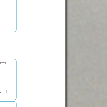
osto
u
vo di