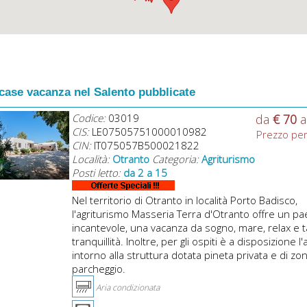
case vacanza nel Salento pubblicate
Codice:
03019
da
€ 70
CIS:
LE07505751000010982
Prezzo pe
CIN:
IT075057B500021822
Località:
Otranto
Categoria:
Agriturismo
Posti letto:
da 2 a 15
Nel territorio di Otranto in località Porto Badisco,
l'agriturismo Masseria Terra d'Otranto offre un pa
incantevole, una vacanza da sogno, mare, relax e 
tranquillità. Inoltre, per gli ospiti è a disposizione l
intorno alla struttura dotata pineta privata e di zo
parcheggio.
Aria condizionata